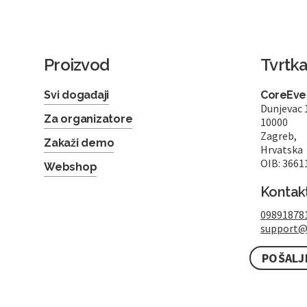
Proizvod
Tvrtk
Svi događaji
CoreEven
Dunjevac 
Za organizatore
10000
Zagreb,
Zakaži demo
Hrvatska
OIB: 3661
Webshop
Kontak
09891878
support@
POŠALJ