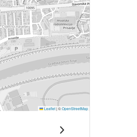
Leaflet
|
©
OpenStreetMap