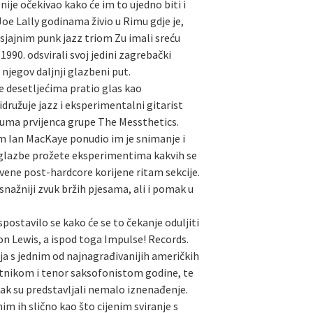
ije očekivao kako će im to ujedno biti i
 Joe Lally godinama živio u Rimu gdje je,
sjajnim punk jazz triom Zu imali sreću
990. odsvirali svoj jedini zagrebački
njegov daljnji glazbeni put.
 desetljećima pratio glas kao
užuje jazz i eksperimentalni gitarist
lbuma prvijenca grupe The Messthetics.
om Ian MacKaye ponudio im je snimanje i
ck glazbe prožete eksperimentima kakvih se
ene post-hardcore korijene ritam sekcije.
snažniji zvuk bržih pjesama, ali i pomak u
spostavilo se kako će se to čekanje oduljiti
on Lewis, a ispod toga Impulse! Records.
nja s jednim od najnagrađivanijih američkih
etnikom i tenor saksofonistom godine, te
pak su predstavljali nemalo iznenađenje.
m ih slično kao što cijenim sviranje s