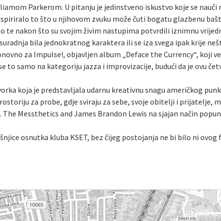
amom Parkerom. U pitanju je jedinstveno iskustvo koje se nauči na 
nspiriralo to što u njihovom zvuku može čuti bogatu glazbenu ba
 te nakon što su svojim živim nastupima potvrdili iznimnu vrijed
 suradnja bila jednokratnog karaktera ili se iza svega ipak krije ne
ponovno za Impulse!, objavljen album „Deface the Currency“, koji već
se to samo na kategoriju jazza i improvizacije, budući da je ovu če
orka koja je predstavljala udarnu kreativnu snagu američkog punk
toriju za probe, gdje sviraju za sebe, svoje obitelji i prijatelje, 
ili. The Messthetics and James Brandon Lewis na sjajan način popun
šnjice osnutka kluba KSET, bez čijeg postojanja ne bi bilo ni ovog f