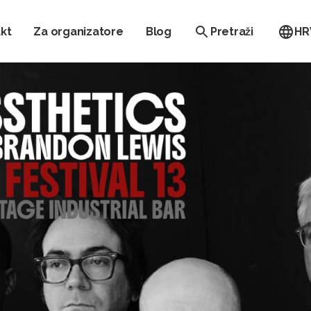
kt
Za organizatore
Blog
Pretraži
HR