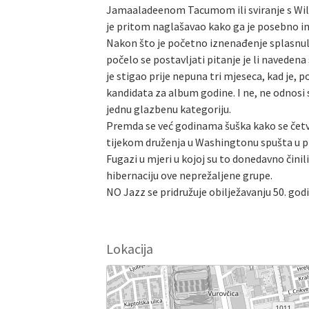
Jamaaladeenom Tacumom ili sviranje s Willi
je pritom naglašavao kako ga je posebno i
Nakon što je početno iznenađenje splasnulo
počelo se postavljati pitanje je li navedena
je stigao prije nepuna tri mjeseca, kad je, 
kandidata za album godine. I ne, ne odnosi 
jednu glazbenu kategoriju.
Premda se već godinama šuška kako se četv
tijekom druženja u Washingtonu spušta u pros
Fugazi u mjeri u kojoj su to donedavno čin
hibernaciju ove neprežaljene grupe.
NO Jazz se pridružuje obilježavanju 50. godi
Lokacija