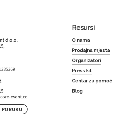
a
Resursi
t d.o.o.
O nama
15,
Prodajna mjesta
Organizatori
1335369
Press kit
t
Centar za pomoć
15
Blog
core-event.co
I PORUKU