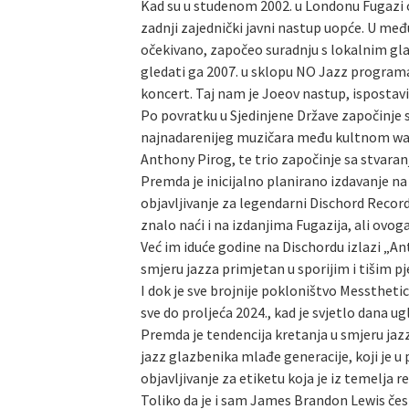
Kad su u studenom 2002. u Londonu Fugazi od
zadnji zajednički javni nastup uopće. U međuv
očekivano, započeo suradnju s lokalnim gla
gledati ga 2007. u sklopu NO Jazz programa 
koncert. Taj nam je Joeov nastup, ispostavi
Po povratku u Sjedinjene Države započinje
najnadarenijeg muzičara među kultnom was
Anthony Pirog, te trio započinje sa stvara
Premda je inicijalno planirano izdavanje n
objavljivanje za legendarni Dischord Recor
znalo naći i na izdanjima Fugazija, ali ov
Već im iduće godine na Dischordu izlazi „An
smjeru jazza primjetan u sporijim i tišim p
I dok je sve brojnije pokloništvo Messthetic
sve do proljeća 2024., kad je svjetlo dana
Premda je tendencija kretanja u smjeru jazz
jazz glazbenika mlađe generacije, koji je
objavljivanje za etiketu koja je iz temelja
Toliko da je i sam James Brandon Lewis čest