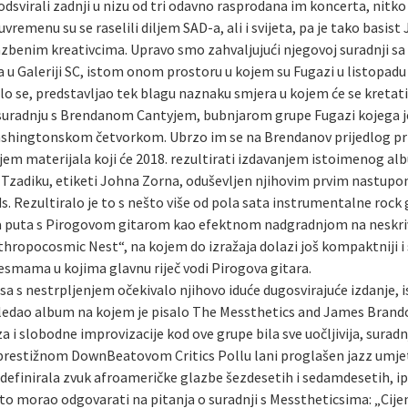
svirali zadnji u nizu od tri odavno rasprodana im koncerta, nitko n
remenu su se raselili diljem SAD-a, ali i svijeta, pa je tako basist
zbenim kreativcima. Upravo smo zahvaljujući njegovoj suradnji sa 
u Galeriji SC, istom onom prostoru u kojem su Fugazi u listopadu 1
lo se, predstavljao tek blagu naznaku smjera u kojem će se kretati 
 suradnju s Brendanom Cantyjem, bubnjarom grupe Fugazi kojega je
hingtonskom četvorkom. Ubrzo im se na Brendanov prijedlog pridr
njem materijala koji će 2018. rezultirati izdavanjem istoimenog a
a Tzadiku, etiketi Johna Zorna, oduševljen njihovim prvim nastup
ds. Rezultiralo je to s nešto više od pola sata instrumentalne ro
oga puta s Pirogovom gitarom kao efektnom nadgradnjom na neskriv
thropocosmic Nest“, na kojem do izražaja dolazi još kompaktniji i 
jesmama u kojima glavnu riječ vodi Pirogova gitara.
sa s nestrpljenjem očekivalo njihovo iduće dugosvirajuće izdanje, i
 ugledao album na kojem je pisalo The Messthetics and James Brand
a i slobodne improvizacije kod ove grupe bila sve uočljivija, surad
 u prestižnom DownBeatovom Critics Pollu lani proglašen jazz umj
 redefinirala zvuk afroameričke glazbe šezdesetih i sedamdesetih, i
o morao odgovarati na pitanja o suradnji s Messtheticsima: „Cijeni