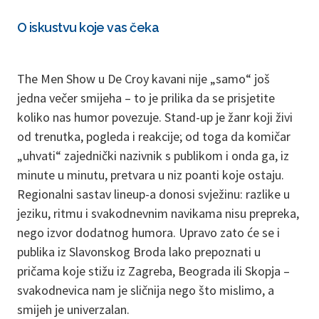
O iskustvu koje vas čeka
The Men Show u De Croy kavani nije „samo“ još
jedna večer smijeha – to je prilika da se prisjetite
koliko nas humor povezuje. Stand-up je žanr koji živi
od trenutka, pogleda i reakcije; od toga da komičar
„uhvati“ zajednički nazivnik s publikom i onda ga, iz
minute u minutu, pretvara u niz poanti koje ostaju.
Regionalni sastav lineup-a donosi svježinu: razlike u
jeziku, ritmu i svakodnevnim navikama nisu prepreka,
nego izvor dodatnog humora. Upravo zato će se i
publika iz Slavonskog Broda lako prepoznati u
pričama koje stižu iz Zagreba, Beograda ili Skopja –
svakodnevica nam je sličnija nego što mislimo, a
smijeh je univerzalan.