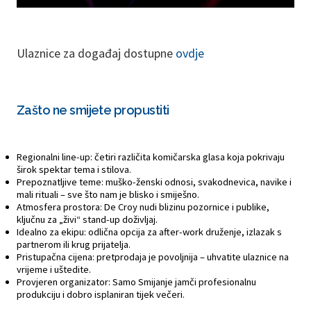
Ulaznice za događaj dostupne
ovdje
Zašto ne smijete propustiti
Regionalni line-up: četiri različita komičarska glasa koja pokrivaju
širok spektar tema i stilova.
Prepoznatljive teme: muško-ženski odnosi, svakodnevica, navike i
mali rituali – sve što nam je blisko i smiješno.
Atmosfera prostora: De Croy nudi blizinu pozornice i publike,
ključnu za „živi“ stand-up doživljaj.
Idealno za ekipu: odlična opcija za after-work druženje, izlazak s
partnerom ili krug prijatelja.
Pristupačna cijena: pretprodaja je povoljnija – uhvatite ulaznice na
vrijeme i uštedite.
Provjeren organizator: Samo Smijanje jamči profesionalnu
produkciju i dobro isplaniran tijek večeri.