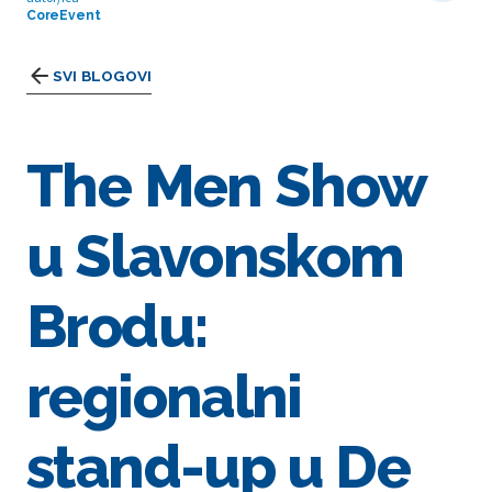
CoreEvent
SVI BLOGOVI
The Men Show
u Slavonskom
Brodu:
regionalni
stand-up u De