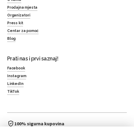
Prodajna mjesta
Organizatori
Press kit
Centar za pomoć
Blog
Prati nas i prvi saznaj!
Facebook
Instagram
LinkedIn
TikTok
100% sigurna kupovina
brzo i jednostavno