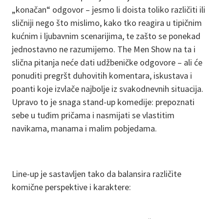
„konačan“ odgovor – jesmo li doista toliko različiti ili
sličniji nego što mislimo, kako tko reagira u tipičnim
kućnim i ljubavnim scenarijima, te zašto se ponekad
jednostavno ne razumijemo. The Men Show na ta i
slična pitanja neće dati udžbeničke odgovore – ali će
ponuditi pregršt duhovitih komentara, iskustava i
poanti koje izvlače najbolje iz svakodnevnih situacija.
Upravo to je snaga stand-up komedije: prepoznati
sebe u tuđim pričama i nasmijati se vlastitim
navikama, manama i malim pobjedama.
Line-up je sastavljen tako da balansira različite
komične perspektive i karaktere: