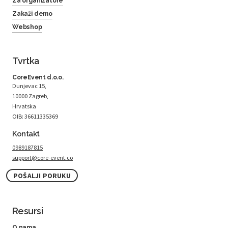
Za organizatore
Zakaži demo
Webshop
Tvrtka
CoreEvent d.o.o.
Dunjevac 15,
10000 Zagreb,
Hrvatska
OIB: 36611335369
Kontakt
0989187815
support@core-event.co
POŠALJI PORUKU
Resursi
O nama