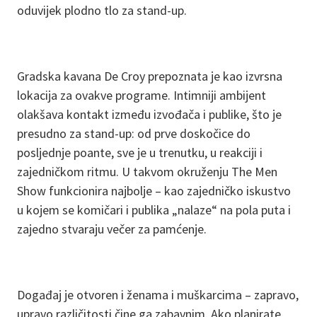
oduvijek plodno tlo za stand-up.
Gradska kavana De Croy prepoznata je kao izvrsna
lokacija za ovakve programe. Intimniji ambijent
olakšava kontakt između izvođača i publike, što je
presudno za stand-up: od prve doskočice do
posljednje poante, sve je u trenutku, u reakciji i
zajedničkom ritmu. U takvom okruženju The Men
Show funkcionira najbolje – kao zajedničko iskustvo
u kojem se komičari i publika „nalaze“ na pola puta i
zajedno stvaraju večer za pamćenje.
Događaj je otvoren i ženama i muškarcima – zapravo,
upravo različitosti čine ga zabavnim. Ako planirate