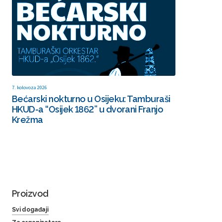
7. kolovoza 2026
Bećarski nokturno u Osijeku: Tamburaši
HKUD-a “Osijek 1862” u dvorani Franjo
Krežma
Proizvod
Svi događaji