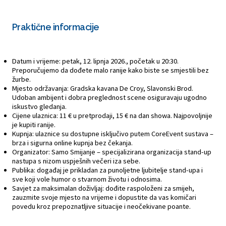
Praktične informacije
Datum i vrijeme: petak, 12. lipnja 2026., početak u 20:30.
Preporučujemo da dođete malo ranije kako biste se smjestili bez
žurbe.
Mjesto održavanja: Gradska kavana De Croy, Slavonski Brod.
Udoban ambijent i dobra preglednost scene osiguravaju ugodno
iskustvo gledanja.
Cijene ulaznica: 11 € u pretprodaji, 15 € na dan showa. Najpovoljnije
je kupiti ranije.
Kupnja: ulaznice su dostupne isključivo putem CoreEvent sustava –
brza i sigurna online kupnja bez čekanja.
Organizator: Samo Smijanje – specijalizirana organizacija stand-up
nastupa s nizom uspješnih večeri iza sebe.
Publika: događaj je prikladan za punoljetne ljubitelje stand-upa i
sve koji vole humor o stvarnom životu i odnosima.
Savjet za maksimalan doživljaj: dođite raspoloženi za smijeh,
zauzmite svoje mjesto na vrijeme i dopustite da vas komičari
povedu kroz prepoznatljive situacije i neočekivane poante.