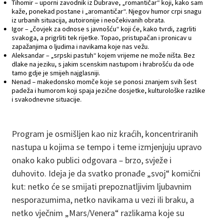
Tihomir – uporni zavodnik iz Dubrave, „romantičar“ koji, kako sam
kaže, ponekad postane i „aromantičar“. Njegov humor crpi snagu
iz urbanih situacija, autoironije i neočekivanih obrata.
Igor – „čovjek za odnose s javnošću“ koji će, kako tvrdi, zagrliti
svakoga, a prigrliti tek rijetke. Topao, pristupačan i pronicav u
zapažanjima o ljudima i navikama koje nas vežu.
Aleksandar – „srpski pastuh“ kojem vrijeme ne može ništa. Bez
dlake na jeziku, s jakim scenskim nastupom i hrabrošću da ode
tamo gdje je smijeh najglasniji.
Nenad – makedonsko momče koje se ponosi znanjem svih šest
padeža i humorom koji spaja jezične dosjetke, kulturološke razlike
i svakodnevne situacije.
Program je osmišljen kao niz kraćih, koncentriranih
nastupa u kojima se tempo i teme izmjenjuju upravo
onako kako publici odgovara – brzo, svježe i
duhovito. Ideja je da svatko pronađe „svoj“ komični
kut: netko će se smijati prepoznatljivim ljubavnim
nesporazumima, netko navikama u vezi ili braku, a
netko vječnim „Mars/Venera“ razlikama koje su