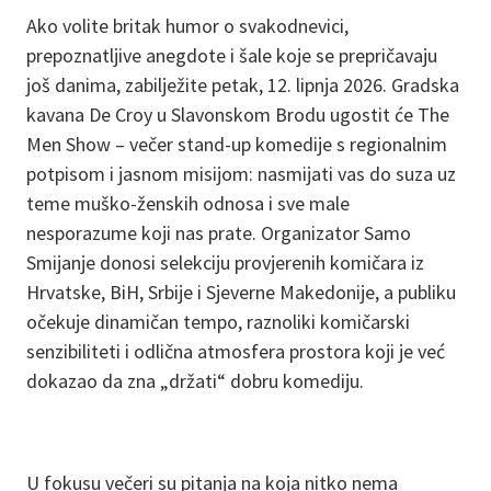
Ako volite britak humor o svakodnevici,
prepoznatljive anegdote i šale koje se prepričavaju
još danima, zabilježite petak, 12. lipnja 2026. Gradska
kavana De Croy u Slavonskom Brodu ugostit će The
Men Show – večer stand-up komedije s regionalnim
potpisom i jasnom misijom: nasmijati vas do suza uz
teme muško-ženskih odnosa i sve male
nesporazume koji nas prate. Organizator Samo
Smijanje donosi selekciju provjerenih komičara iz
Hrvatske, BiH, Srbije i Sjeverne Makedonije, a publiku
očekuje dinamičan tempo, raznoliki komičarski
senzibiliteti i odlična atmosfera prostora koji je već
dokazao da zna „držati“ dobru komediju.
U fokusu večeri su pitanja na koja nitko nema