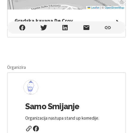
Leaflet
|
©
OpenStreetMap
Gradska kavana De Croy
Gradska kavana De Croy , Slavonski Brod
Organizira
Samo Smijanje
Organizacija nastupa stand up komedije.