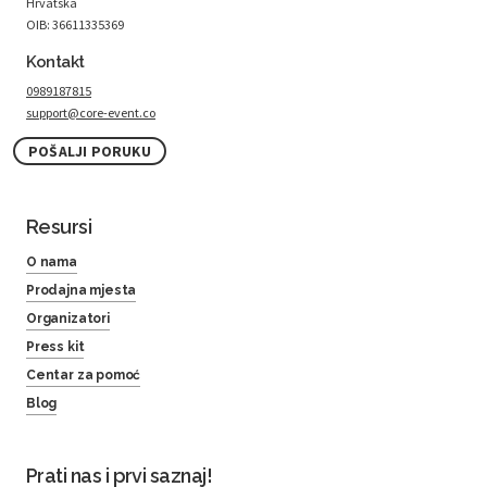
Hrvatska
OIB: 36611335369
Kontakt
0989187815
support@core-event.co
POŠALJI PORUKU
Resursi
O nama
Prodajna mjesta
Organizatori
Press kit
Centar za pomoć
Blog
Prati nas i prvi saznaj!