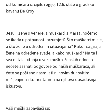
od komičara iz cijele regije, 12.6. stiže u gradsku
kavanu De Croy!
Jesu li žene s Venere, a muškarci s Marsa, hoćemo li
se ikada u potpunosti razumjeti? Što muškarci misle,
a što žene u određenim situacijama? Kako reagiraju
žene na određene svađe, a kako muškarci? Na ta i
sva ostala pitanja u vezi muško-ženskih odnosa
nećete saznati odgovore od naših muškaraca, ali
ćete se pošteno nasmijati njihovim duhovitim
mišljenjima i komentarima na njihova dosadašnja
iskustva.
Vaši muški zabavljači su: