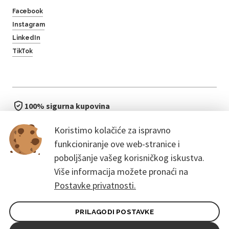
Facebook
Instagram
LinkedIn
TikTok
100% sigurna kupovina
brzo i jednostavno
Koristimo kolačiće za ispravno
bez čekanja u redu
funkcioniranje ove web-stranice i
poboljšanje vašeg korisničkog iskustva.
Više informacija možete pronaći na
Postavke privatnosti.
PRILAGODI POSTAVKE
Opći uvjeti ugovora za kupce
Pravila zaštite osobnih podataka