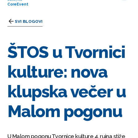
CoreEvent
SVI BLOGOVI
ŠTOS u Tvornici
kulture: nova
klupska večer u
Malom pogonu
U Malom pogonu Tvornice kulture 4. rujna stiže