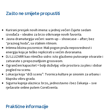
Zašto ne smijete propustiti
Kurirani presjek novih imena: u jednoj večeri čujete sedam
izvođača – idealno za brzo otkrivanje novih favorita.
Jasna dramaturgija večeri: warm-up – showcase – after; bez
“praznog hoda”, sa stalnim ritmom.
Intimna blizina pozornice: Mali pogon pruža neposrednost i
energiju koju je teško replicirati u većim dvoranama.
DJ LLUZARR kao ritmičko sidro: isto glazbeno putovanje otvarate i
zatvarate s prepoznatljivim grooveom.
Ograničeni kapacitet = bolji doživljaj: više prostora za ples i dobar
pogled na scenu.
Lokacija koja “drži scenu”: Tvornica kulture je sinonim za urbanu i
klupsku vibru grada.
Sigurna kupnja ulaznica: brzo, jednostavno i bez čekanja – sve
rješavate online putem CoreEventa.
Praktične informacije