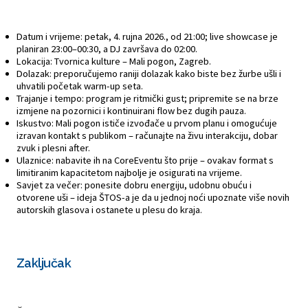
Datum i vrijeme: petak, 4. rujna 2026., od 21:00; live showcase je
planiran 23:00–00:30, a DJ završava do 02:00.
Lokacija: Tvornica kulture – Mali pogon, Zagreb.
Dolazak: preporučujemo raniji dolazak kako biste bez žurbe ušli i
uhvatili početak warm-up seta.
Trajanje i tempo: program je ritmički gust; pripremite se na brze
izmjene na pozornici i kontinuirani flow bez dugih pauza.
Iskustvo: Mali pogon ističe izvođače u prvom planu i omogućuje
izravan kontakt s publikom – računajte na živu interakciju, dobar
zvuk i plesni after.
Ulaznice: nabavite ih na CoreEventu što prije – ovakav format s
limitiranim kapacitetom najbolje je osigurati na vrijeme.
Savjet za večer: ponesite dobru energiju, udobnu obuću i
otvorene uši – ideja ŠTOS-a je da u jednoj noći upoznate više novih
autorskih glasova i ostanete u plesu do kraja.
Zaključak