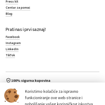
Press kit
Centar za pomoć
Blog
Prati nas i prvi saznaj!
Facebook
Instagram
LinkedIn
TikTok
100% sigurna kupovina
brzo i jednostavno
Koristimo kolačiće za ispravno
bez čekanja u redu
funkcioniranje ove web-stranice i
poboljšanje vašeg korisničkog iskustva.