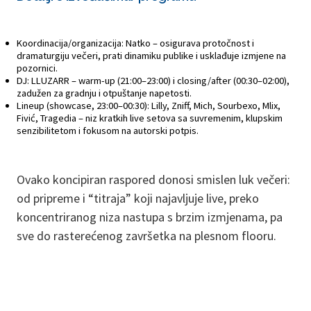
Koordinacija/organizacija: Natko – osigurava protočnost i
dramaturgiju večeri, prati dinamiku publike i usklađuje izmjene na
pozornici.
DJ: LLUZARR – warm-up (21:00–23:00) i closing/after (00:30–02:00),
zadužen za gradnju i otpuštanje napetosti.
Lineup (showcase, 23:00–00:30): Lilly, Zniff, Mich, Sourbexo, Mlix,
Fivić, Tragedia – niz kratkih live setova sa suvremenim, klupskim
senzibilitetom i fokusom na autorski potpis.
Ovako koncipiran raspored donosi smislen luk večeri:
od pripreme i “titraja” koji najavljuje live, preko
koncentriranog niza nastupa s brzim izmjenama, pa
sve do rasterećenog završetka na plesnom flooru.