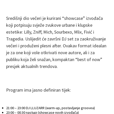
Središnji dio večeri je kurirani “showcase” izvođača
koji potpisuju svježe zvukove urbane i klupske
estetike: Lilly, Zniff, Mich, Sourbexo, Mlix, Fivić i
Tragedia. Uslijedit će završni DJ set za zaokruživanje
večeri i produženi plesni after. Ovakav format idealan
je za one koji vole otkrivati nove autore, ali i za
publiku koja želi snažan, kompaktan “best of now”
presjek aktualnih trendova.
Program ima jasno definiran tijek:
21:00 – 23:00 DJ LLUZARR (warm-up, postavljanje groovea)
23:00 – 00:30 nastupi (showcase novih izvođača)