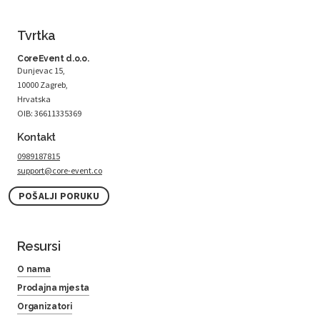
Tvrtka
CoreEvent d.o.o.
Dunjevac 15,
10000 Zagreb,
Hrvatska
OIB: 36611335369
Kontakt
0989187815
support@core-event.co
POŠALJI PORUKU
Resursi
O nama
Prodajna mjesta
Organizatori