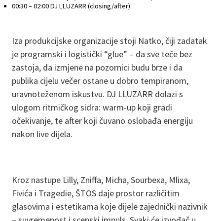
00:30 – 02:00 DJ LLUZARR (closing/after)
Iza produkcijske organizacije stoji Natko, čiji zadatak
je programski i logistički “glue” – da sve teče bez
zastoja, da izmjene na pozornici budu brze i da
publika cijelu večer ostane u dobro tempiranom,
uravnoteženom iskustvu. DJ LLUZARR dolazi s
ulogom ritmičkog sidra: warm-up koji gradi
očekivanje, te after koji čuvano oslobađa energiju
nakon live dijela.
Kroz nastupe Lilly, Zniffa, Micha, Sourbexa, Mlixa,
Fivića i Tragedie, ŠTOS daje prostor različitim
glasovima i estetikama koje dijele zajednički nazivnik
– suvremenost i scenski impuls. Svaki će izvođač u