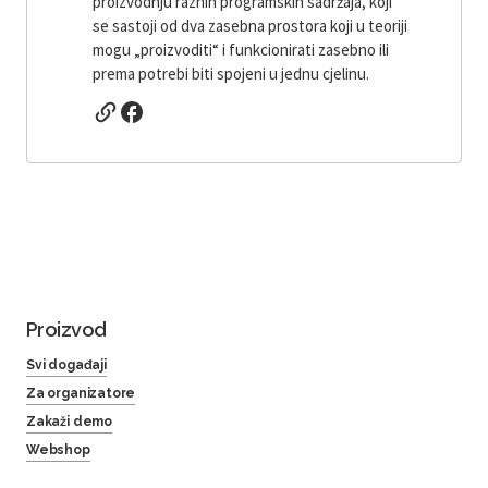
proizvodnju raznih programskih sadržaja, koji
se sastoji od dva zasebna prostora koji u teoriji
mogu „proizvoditi“ i funkcionirati zasebno ili
prema potrebi biti spojeni u jednu cjelinu.
Proizvod
Svi događaji
Za organizatore
Zakaži demo
Webshop