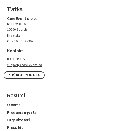
Tvrtka
CoreEvent d.o.o.
Dunjevac 15,
10000 Zagreb,
Hrvatska
OIB: 36611335369
Kontakt
0989187815
support@core-event.co
POŠALJI PORUKU
Resursi
O nama
Prodajna mjesta
Organizatori
Press kit