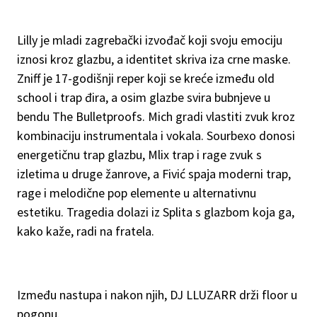
Lilly je mladi zagrebački izvođač koji svoju emociju
iznosi kroz glazbu, a identitet skriva iza crne maske.
Zniff je 17-godišnji reper koji se kreće između old
school i trap đira, a osim glazbe svira bubnjeve u
bendu The Bulletproofs. Mich gradi vlastiti zvuk kroz
kombinaciju instrumentala i vokala. Sourbexo donosi
energetičnu trap glazbu, Mlix trap i rage zvuk s
izletima u druge žanrove, a Fivić spaja moderni trap,
rage i melodične pop elemente u alternativnu
estetiku. Tragedia dolazi iz Splita s glazbom koja ga,
kako kaže, radi na fratela.
Između nastupa i nakon njih, DJ LLUZARR drži floor u
pogonu.