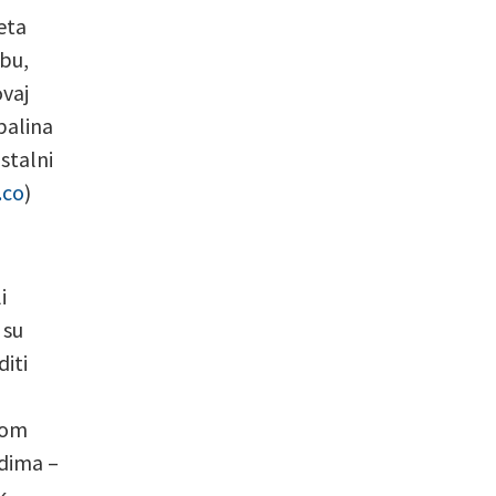
eta
zbu,
ovaj
palina
stalni
.co
)
i
 su
diti
kom
odima –
k.