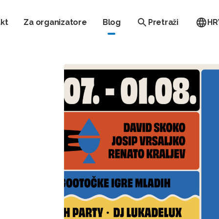
kt
Za organizatore
Blog
Pretraži
HR