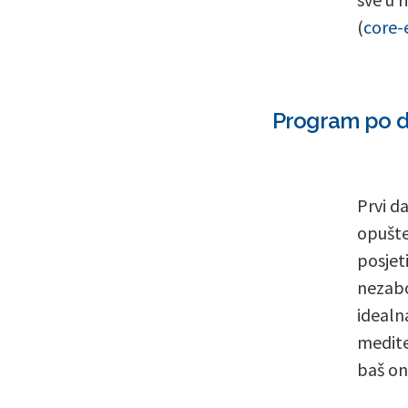
(
core-
Program po d
Prvi d
opušte
posjet
nezabo
idealn
medite
baš on