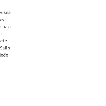
 vrsna
ev –
a bazi
m
sete
ali s
ljeđe