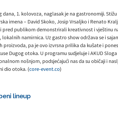
 dana, 1. kolovoza, naglasak je na gastronomiji. Stižu
rska imena – David Skoko, Josip Vrsaljko i Renato Kralj
i pred publikom demonstrirali kreativnost i vještinu n
h, lokalnih namirnica. Uz gastro show održava se i saja
h proizvoda, pa je ovo izvrsna prilika da kušate i pone
kuse Dugog otoka. U programu sudjeluje i AKUD Sloga S
ionalnom nošnjom, podsjećajući nas da su običaji i nas
i dio otoka. (
core-event.co
)
beni lineup