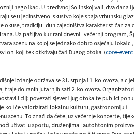
zniji nego ikad. U predivnoj Solinskoj vali, dva dana lj
raju se u jedinstveno iskustvo koje spaja vrhunsku gla
 okuse, tradiciju i duh zajedništva karakterističan za 
drana. Uz pažljivo kurirani dnevni i večernji program, Š
tvara scenu na kojoj se jednako dobro osjećaju lokalci, 
 svi oni koji tek otkrivaju čari Dugog otoka. (
core-event
šnje izdanje održava se 31. srpnja i 1. kolovoza, a cijel
aj traje do ranih jutarnjih sati 2. kolovoza. Organizatori
ostavili cilj: povezati sjever i jug otoka te publici ponu
e koji će valorizirati lokalnu kulturu, gastronomiju i
nu scenu. To znači da ćete, uz večernje koncerte, tije
oći uživati u sportu, druženjima i autohtonim proizv
ritmu ljeta i ugođaju kakav može pružiti samo Dugi oto