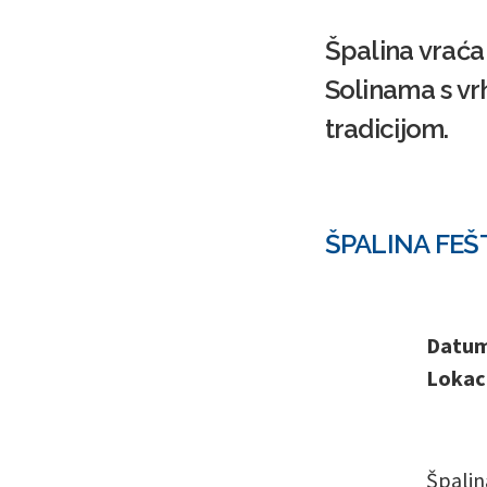
Špalina vraća 
Solinama s v
tradicijom.
ŠPALINA FEŠT
Datum 
Lokaci
Špalina