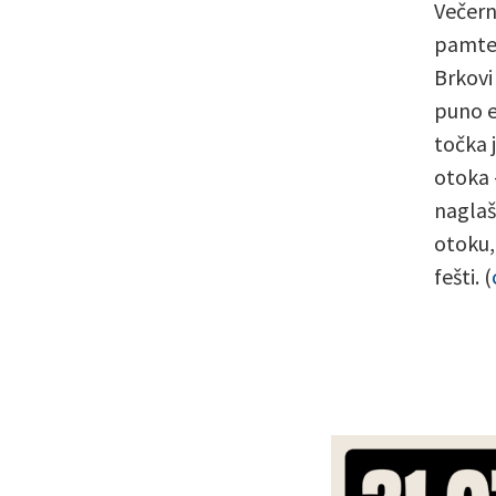
Večernj
pamte.
Brkovi
puno e
točka 
otoka 
naglaš
otoku,
fešti. (