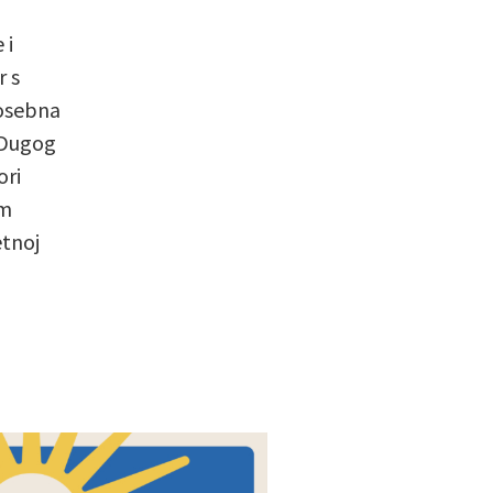
 i
r s
Posebna
e Dugog
ori
om
etnoj