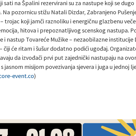
i sati na Špalini rezervirani su za nastupe koji se dugo
 Na pozornicu stižu Natali Dizdar, Zabranjeno Pušenje
 – trojac koji jamči raznoliku i energičnu glazbenu veče
mocija, hitova i prepoznatljivog scenskog nastupa. 
je i nastup Tovareće Mužike – nezaobilazne institucij
– čiji će ritam i šušur dodatno podići ugođaj. Organizat
avaju da izvođači prvi put zajednički nastupaju na ov
 s jasnom misijom povezivanja sjevera i juga u jednoj lj
core-event.co
)