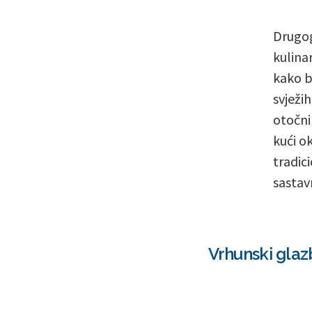
Drugog
kulina
kako b
svježi
otočni
kući o
tradic
sastavn
Vrhunski glaz