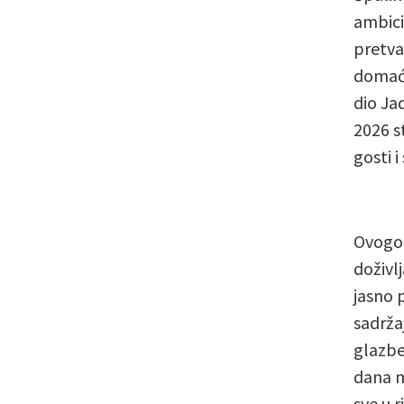
ambicio
pretva
domaće
dio Ja
2026 s
gosti i
Ovogodi
doživlj
jasno p
sadržaj
glazbe
dana m
sve u 