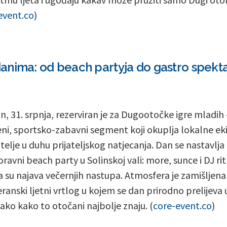
event.co
)
anima: od beach partyja do gastro spekt
an, 31. srpnja, rezerviran je za Dugootočke igre mladih 
ni, sportsko-zabavni segment koji okuplja lokalne eki
itelje u duhu prijateljskog natjecanja. Dan se nastavlja
ravni beach party u Solinskoj vali: more, sunce i DJ ri
a su najava večernjih nastupa. Atmosfera je zamišljena
ranski ljetni vrtlog u kojem se dan prirodno prelijeva 
ako kako to otočani najbolje znaju. (
core-event.co
)