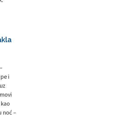
akla
–
pe i
 uz
tmovi
 kao
u noć –