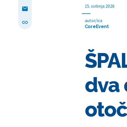
15. svibnja 2026
autor/ica
CoreEvent
ŠPAL
dva 
otoč