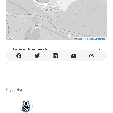
Leaflet
|
©
OpenStreetMap
Soline, Dugi otok
Soline, Dugi otok , Soline
Organizira