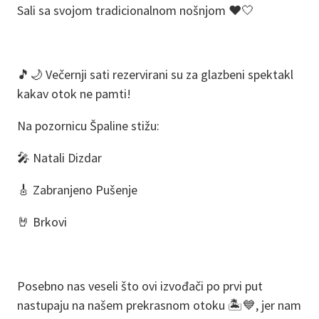
Sali sa svojom tradicionalnom nošnjom ❤️🤍
🎵🌙 Večernji sati rezervirani su za glazbeni spektakl
kakav otok ne pamti!
Na pozornicu Špaline stižu:
🎤 Natali Dizdar
🎸 Zabranjeno Pušenje
🤘 Brkovi
Posebno nas veseli što ovi izvođači po prvi put
nastupaju na našem prekrasnom otoku 🏝️💙, jer nam