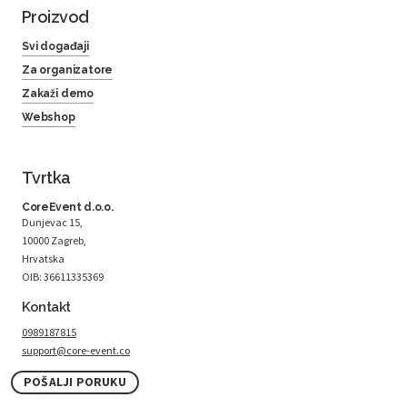
Proizvod
Svi događaji
Za organizatore
Zakaži demo
Webshop
Tvrtka
CoreEvent d.o.o.
Dunjevac 15,
10000 Zagreb,
Hrvatska
OIB: 36611335369
Kontakt
0989187815
support@core-event.co
POŠALJI PORUKU