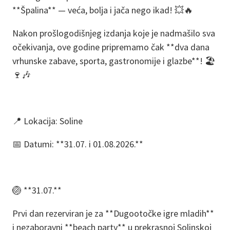
**Špalina** — veća, bolja i jača nego ikad! 💥🔥
Nakon prošlogodišnjeg izdanja koje je nadmašilo sva
očekivanja, ove godine pripremamo čak **dva dana
vrhunske zabave, sporta, gastronomije i glazbe**! 🏖️
🍷🎶
📍 Lokacija: Soline
📅 Datumi: **31.07. i 01.08.2026.**
🏐 **31.07.**
Prvi dan rezerviran je za **Dugootočke igre mladih**
i nezaboravni **beach party** u prekrasnoj Solinskoj