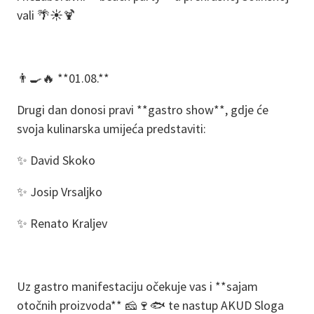
vali 🌴☀️🍹
👨‍🍳🔥 **01.08.**
Drugi dan donosi pravi **gastro show**, gdje će
svoja kulinarska umijeća predstaviti:
✨ David Skoko
✨ Josip Vrsaljko
✨ Renato Kraljev
Uz gastro manifestaciju očekuje vas i **sajam
otočnih proizvoda** 🧀🍷🐟 te nastup AKUD Sloga