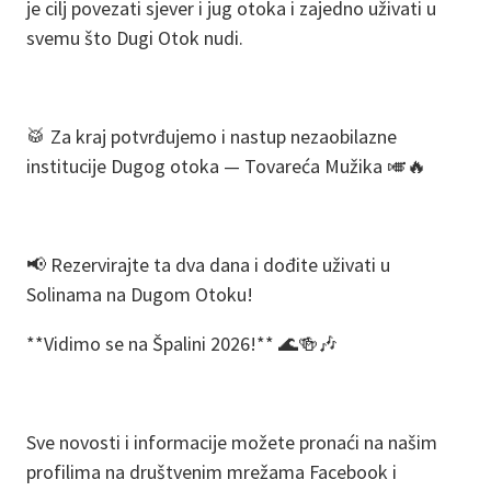
je cilj povezati sjever i jug otoka i zajedno uživati u
svemu što Dugi Otok nudi.
🥁 Za kraj potvrđujemo i nastup nezaobilazne
institucije Dugog otoka — Tovareća Mužika 🎺🔥
📢 Rezervirajte ta dva dana i dođite uživati u
Solinama na Dugom Otoku!
**Vidimo se na Špalini 2026!** 🌊🍻🎶
Sve novosti i informacije možete pronaći na našim
profilima na društvenim mrežama Facebook i