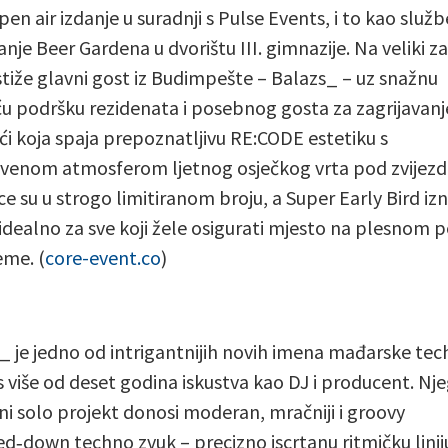
pen air izdanje u suradnji s Pulse Events, i to kao služ
nje Beer Gardena u dvorištu III. gimnazije. Na veliki za
stiže glavni gost iz Budimpešte – Balazs_ – uz snažnu
 podršku rezidenata i posebnog gosta za zagrijavanje
oći koja spaja prepoznatljivu RE:CODE estetiku s
tvenom atmosferom ljetnog osječkog vrta pod zvijez
ce su u strogo limitiranom broju, a Super Early Bird izn
idealno za sve koji žele osigurati mjesto na plesnom p
eme. (
core-event.co
)
_ je jedno od intrigantnijih novih imena mađarske te
s više od deset godina iskustva kao DJ i producent. Nj
ni solo projekt donosi moderan, mračniji i groovy
ed‑down techno zvuk – precizno iscrtanu ritmičku linij