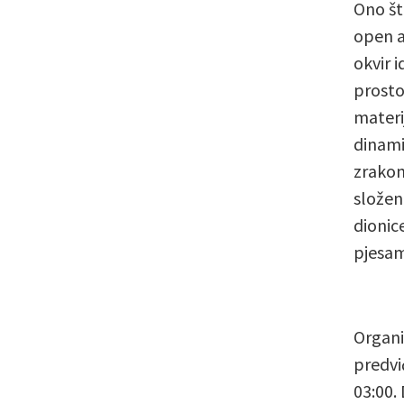
Ono št
open a
okvir 
prosto
materi
dinami
zrakom
složen
dionice
pjesam
Organi
predvi
03:00.