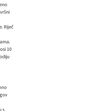
beno
vršni
. Riječ
dama.
osi 10
odiju
chno
egov
u s