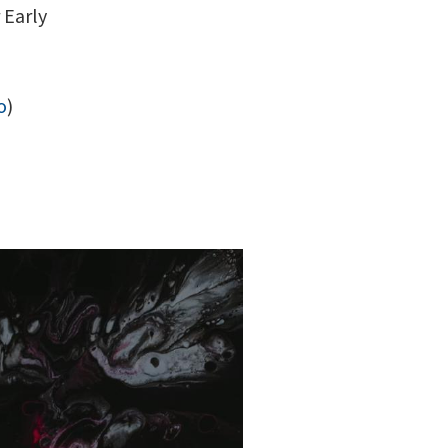
 Early
o
)