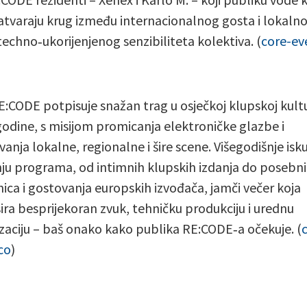
zatvaraju krug između internacionalnog gosta i lokaln
techno‑ukorijenjenog senzibiliteta kolektiva. (
core-ev
:CODE potpisuje snažan trag u osječkoj klupskoj kultu
godine, s misijom promicanja elektroničke glazbe i
vanja lokalne, regionalne i šire scene. Višegodišnje isk
nju programa, od intimnih klupskih izdanja do posebn
nica i gostovanja europskih izvođača, jamči večer koja
ira besprijekoran zvuk, tehničku produkciju i urednu
zaciju – baš onako kako publika RE:CODE‑a očekuje. (
co
)