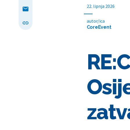
22. lipnja 2026
autor/ica
CoreEvent
RE:C
Osij
zatv