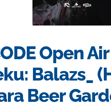
ODE Open Air
eku: Balazs_ (
ara Beer Gar