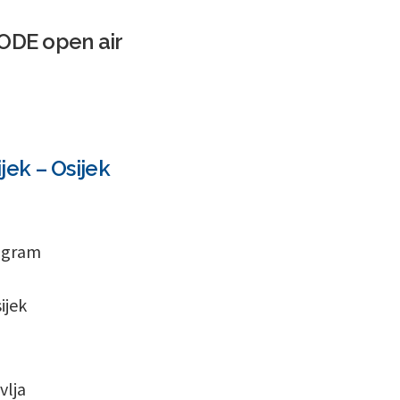
CODE open air
jek – Osijek
rogram
ijek
vlja