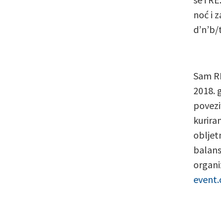
noć i 
d’n’b/
Sam RE
2018. 
povezi
kurira
obljet
balans
organi
event.