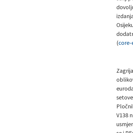
dovolj
izdanj
Osijek
dodatn
(
core-
Zagrij
obliko
eurodan
setove
Pločni
V138 n
usmjer
se i R