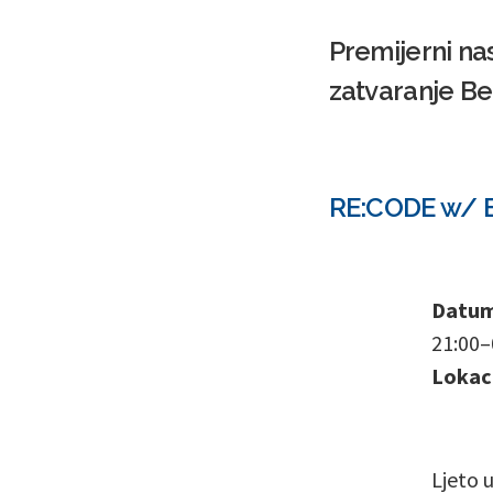
Premijerni na
zatvaranje Be
RE:CODE w/ Ba
Datum 
21:00–
Lokaci
Ljeto 