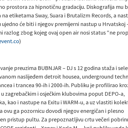
no prostora za hipnotičnu gradaciju. Diskografija mu bi
a na etiketama Sway, Suara i Brutalizm Records, a nas
u ujedno će biti i njegov premijerni nastup u Hrvatskoj 
i razlog zbog kojeg ovaj open air nosi status “ne prop
event.co
)
avanje preuzima BUBNJAR – DJ s 12 godina staža i sel
vanom naslijeđem detroit housea, underground techn
cea i trancea 90‑ih i 2000‑ih. Publiku je profilirao kro
 u zagrebačkim i osječkim klubovima poput DEPO‑a,
ka, kao i nastupe na Exitu i WARM‑u, a uz vlastiti kolek
a ovu ga pozornicu dovodi njegov energičan i plesno
en pristup pultu. Za prepoznatljivu crtu večeri pobrin
E:CODE rezidenti – Xenex i Karlo M. – koji publiku vode 