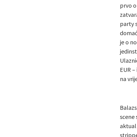
prvo o
zatvara
party 
domaću
je o n
jedins
Ulazni
EUR – 
na vrij
Balazs
scene 
aktual
stripp