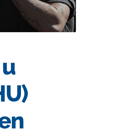
 u
HU)
den