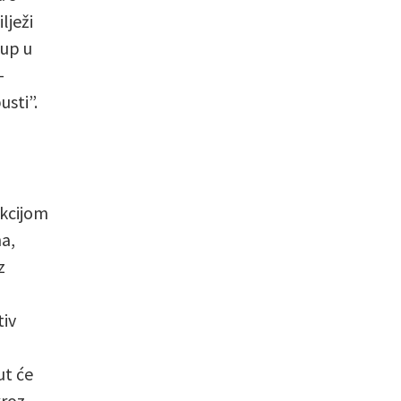
lježi
tup u
–
usti”.
ekcijom
a,
z
tiv
ut će
kroz