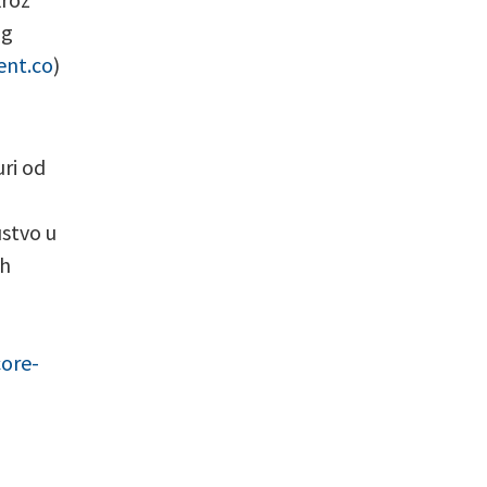
og
ent.co
)
ri od
ustvo u
ih
core-