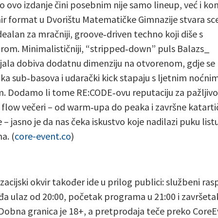
o ovo izdanje čini posebnim nije samo lineup, već i ko
ir format u Dvorištu Matematičke Gimnazije stvara sc
idealan za mračniji, groove‑driven techno koji diše s
rom. Minimalističniji, “stripped‑down” puls Balazs_
jala dobiva dodatnu dimenziju na otvorenom, gdje se
ka sub‑basova i udarački kick stapaju s ljetnim noćni
. Dodamo li tome RE:CODE‑ovu reputaciju za pažljivo
 flow večeri – od warm‑upa do peaka i završne katart
 – jasno je da nas čeka iskustvo koje nadilazi puku list
a. (
core-event.co
)
zacijski okvir također ide u prilog publici: službeni ra
đa ulaz od 20:00, početak programa u 21:00 i završeta
 Dobna granica je 18+, a pretprodaja teče preko Core