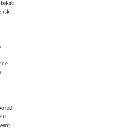
ntekst:
enski
m
ične
u
spored
k u
Event