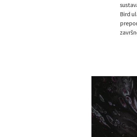
sustav
Bird u
preporu
završn