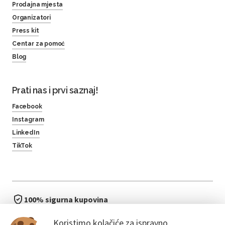
Prodajna mjesta
Organizatori
Press kit
Centar za pomoć
Blog
Prati nas i prvi saznaj!
Facebook
Instagram
LinkedIn
TikTok
100% sigurna kupovina
brzo i jednostavno
Koristimo kolačiće za ispravno
bez čekanja u redu