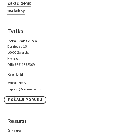
Zakaži demo
Webshop
Tvrtka
CoreEvent d.o.o.
Dunjevac 15,
10000 Zagreb,
Hrvatska
OIB: 36611335369
Kontakt
0989187815
support@core-event.co
POŠALJI PORUKU
Resursi
O nama