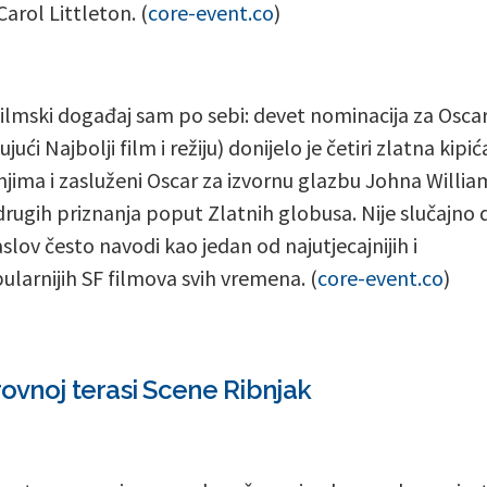
Carol Littleton. (
core-event.co
)
e filmski događaj sam po sebi: devet nominacija za Osca
ujući Najbolji film i režiju) donijelo je četiri zlatna kipić
jima i zasluženi Oscar za izvornu glazbu Johna Willia
 drugih priznanja poput Zlatnih globusa. Nije slučajno 
slov često navodi kao jedan od najutjecajnijih i
ularnijih SF filmova svih vremena. (
core-event.co
)
rovnoj terasi Scene Ribnjak