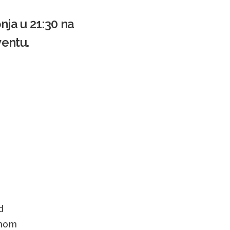
pnja u 21:30 na
ventu.
d
tnom