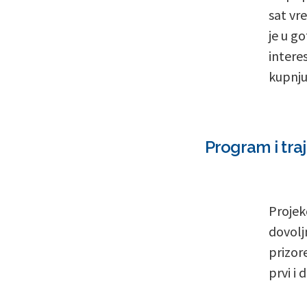
sat vr
je u g
intere
kupnju.
Program i tra
Projek
dovolj
prizor
prvi i 