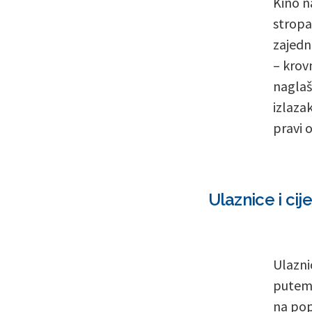
Kino n
stropa
zajedn
– krov
naglaš
izlazak
pravi o
Ulaznice i cij
Ulazni
putem 
na pop