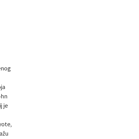
jenog
ja
ohn
j je
yote,
ažu