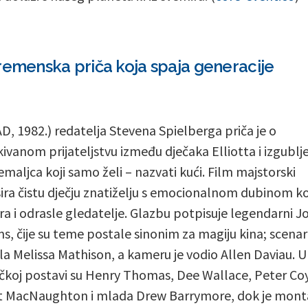
remenska priča koja spaja generacije
SAD, 1982.) redatelja Stevena Spielberga priča je o
ivanom prijateljstvu između dječaka Elliotta i izgubl
emaljca koji samo želi – nazvati kući. Film majstorski
ira čistu dječju znatiželju s emocionalnom dubinom ko
ra i odrasle gledatelje. Glazbu potpisuje legendarni J
ms, čije su teme postale sinonim za magiju kina; scenari
la Melissa Mathison, a kameru je vodio Allen Daviau. U
koj postavi su Henry Thomas, Dee Wallace, Peter Co
 MacNaughton i mlada Drew Barrymore, dok je mont