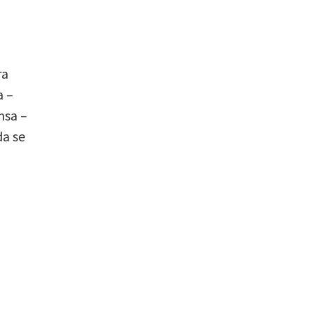
ra
a –
msa –
da se