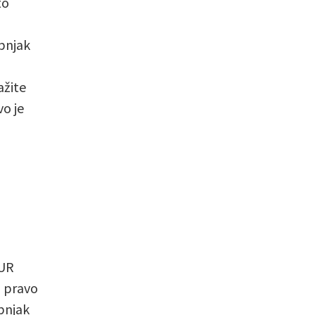
to
ibnjak
ažite
vo je
EUR
u pravo
bnjak