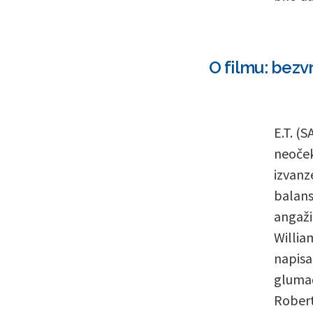
O filmu: bezv
E.T. (
neoček
izvanz
balans
angaži
Willia
napisa
glumač
Robert