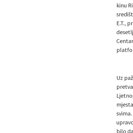
kinu R
središ
E.T., 
desetl
Centar
platfo
Uz paž
pretva
Ljetno
mjesta
svima.
upravo 
bilo da