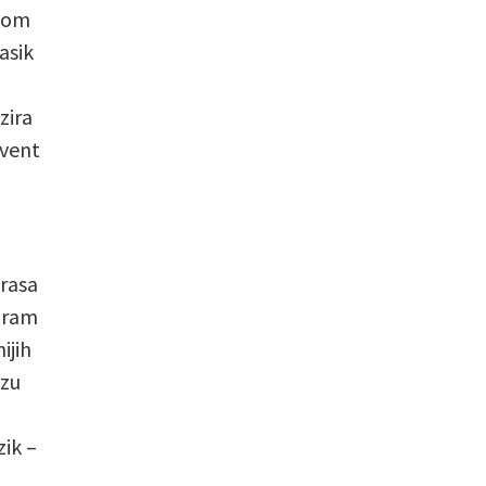
enom
asik
zira
Event
erasa
ogram
ijih
izu
zik –