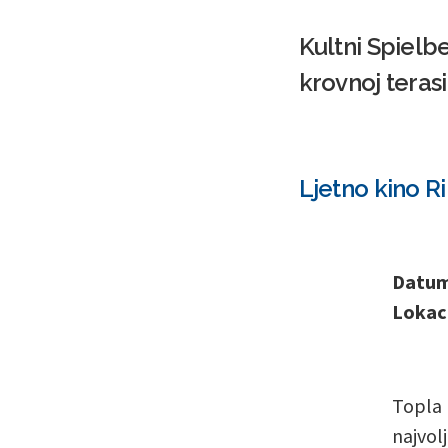
Kultni Spielbe
krovnoj teras
Ljetno kino Ri
Datum 
Lokaci
Topla 
najvol