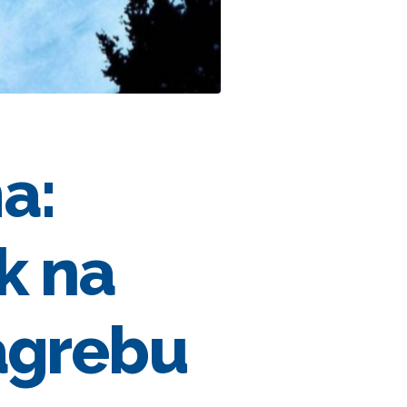
a:
k na
Zagrebu