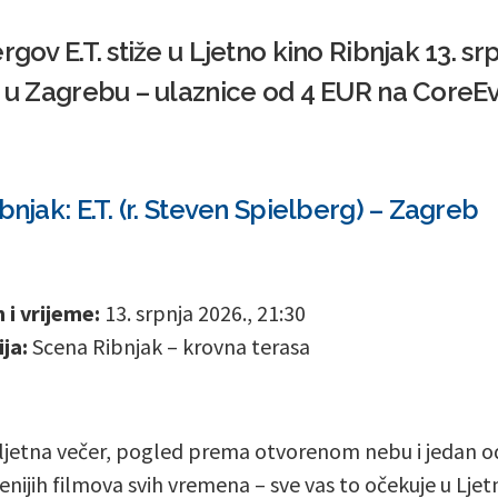
rgov E.T. stiže u Ljetno kino Ribnjak 13. sr
i u Zagrebu – ulaznice od 4 EUR na CoreE
bnjak: E.T. (r. Steven Spielberg) – Zagreb
i vrijeme:
13. srpnja 2026., 21:30
ja:
Scena Ribnjak – krovna terasa
ljetna večer, pogled prema otvorenom nebu i jedan o
jenijih filmova svih vremena – sve vas to očekuje u Lje