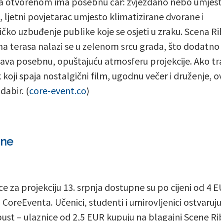
a otvorenom ima posebnu čar: zvjezdano nebo umjes
, ljetni povjetarac umjesto klimatizirane dvorane i
ičko uzbuđenje publike koje se osjeti u zraku. Scena R
na terasa nalazi se u zelenom srcu grada, što dodatno
ava posebnu, opuštajuću atmosferu projekcije. Ako tr
 koji spaja nostalgični film, ugodnu večer i druženje, o
dabir. (
core-event.co
)
ene
ce za projekciju 13. srpnja dostupne su po cijeni od 4 
CoreEventa. Učenici, studenti i umirovljenici ostvaruj
ust – ulaznice od 2,5 EUR kupuju na blagajni Scene Ri