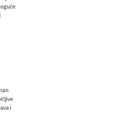
 moguće
i
aman
tljive
ava i