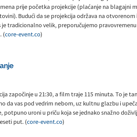
emena prije početka projekcije (plaćanje na blagajni
otovini). Budući da se projekcija održava na otvorenom 
s je tradicionalno velik, preporučujemo pravovremenu
 (
core-event.co
)
janje
cija započinje u 21:30, a film traje 115 minuta. To je t
no da vas pod vedrim nebom, uz kultnu glazbu i upeča
e, potpuno uroni u priču koja se jednako snažno doživlj
deseti put. (
core-event.co
)