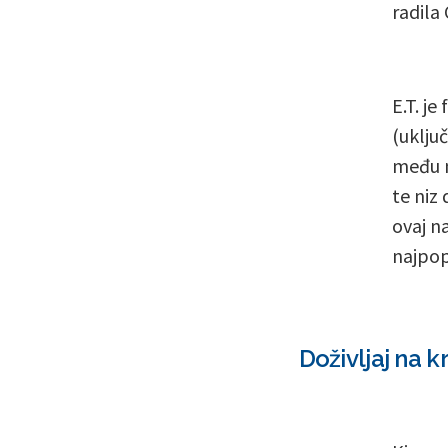
radila 
E.T. j
(uključ
među n
te niz
ovaj na
najpop
Doživljaj na k