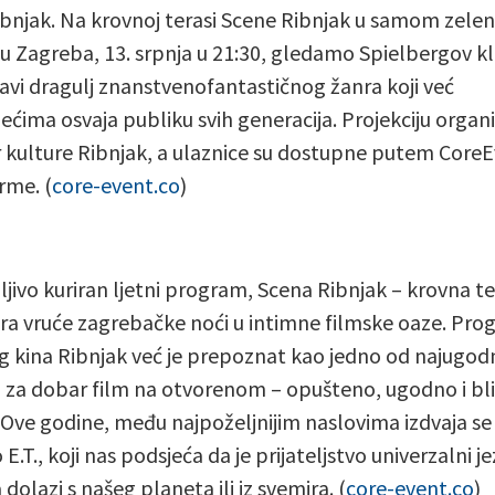
ibnjak. Na krovnoj terasi Scene Ribnjak u samom zel
tu Zagreba, 13. srpnja u 21:30, gledamo Spielbergov kl
pravi dragulj znanstvenofantastičnog žanra koji već
jećima osvaja publiku svih generacija. Projekciju organi
 kulture Ribnjak, a ulaznice su dostupne putem Core
rme. (
core-event.co
)
ljivo kuriran ljetni program, Scena Ribnjak – krovna t
ra vruće zagrebačke noći u intimne filmske oaze. Pr
g kina Ribnjak već je prepoznat kao jedno od najugodn
 za dobar film na otvorenom – opušteno, ugodno i bl
 Ove godine, među najpoželjnijim naslovima izdvaja se
E.T., koji nas podsjeća da je prijateljstvo univerzalni je
 dolazi s našeg planeta ili iz svemira. (
core-event.co
)