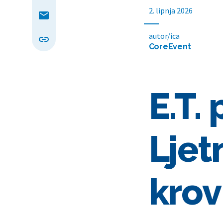
2. lipnja 2026
autor/ica
CoreEvent
E.T.
Ljet
krov