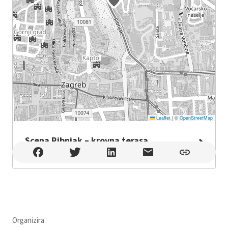
Leaflet
|
©
OpenStreetMap
Scena Ribnjak – krovna terasa
Scena Ribnjak – krovna terasa , Zagreb
Organizira