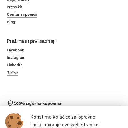
Press kit
Centar za pomoć
Blog
Prati nas i prvi saznaj!
Facebook
Instagram
LinkedIn
TikTok
100% sigurna kupovina
brzo i jednostavno
Koristimo kolačiće za ispravno
bez čekanja u redu
funkcioniranje ove web-stranice i