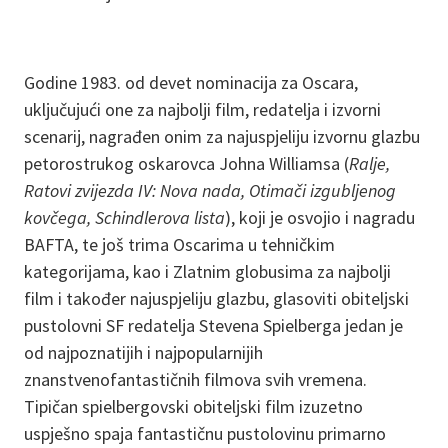
Godine 1983. od devet nominacija za Oscara,
uključujući one za najbolji film, redatelja i izvorni
scenarij, nagrađen onim za najuspjeliju izvornu glazbu
petorostrukog oskarovca Johna Williamsa (
Ralje,
Ratovi zvijezda IV: Nova nada, Otimači izgubljenog
kovčega, Schindlerova lista
), koji je osvojio i nagradu
BAFTA, te još trima Oscarima u tehničkim
kategorijama, kao i Zlatnim globusima za najbolji
film i također najuspjeliju glazbu, glasoviti obiteljski
pustolovni SF redatelja Stevena Spielberga jedan je
od najpoznatijih i najpopularnijih
znanstvenofantastičnih filmova svih vremena.
Tipičan spielbergovski obiteljski film izuzetno
uspješno spaja fantastičnu pustolovinu primarno