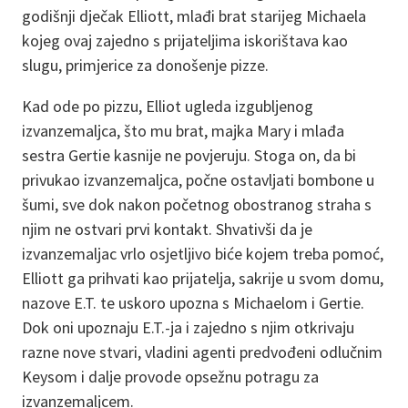
godišnji dječak Elliott, mlađi brat starijeg Michaela
kojeg ovaj zajedno s prijateljima iskorištava kao
slugu, primjerice za donošenje pizze.
Kad ode po pizzu, Elliot ugleda izgubljenog
izvanzemaljca, što mu brat, majka Mary i mlađa
sestra Gertie kasnije ne povjeruju. Stoga on, da bi
privukao izvanzemaljca, počne ostavljati bombone u
šumi, sve dok nakon početnog obostranog straha s
njim ne ostvari prvi kontakt. Shvativši da je
izvanzemaljac vrlo osjetljivo biće kojem treba pomoć,
Elliott ga prihvati kao prijatelja, sakrije u svom domu,
nazove E.T. te uskoro upozna s Michaelom i Gertie.
Dok oni upoznaju E.T.-ja i zajedno s njim otkrivaju
razne nove stvari, vladini agenti predvođeni odlučnim
Keysom i dalje provode opsežnu potragu za
izvanzemaljcem.