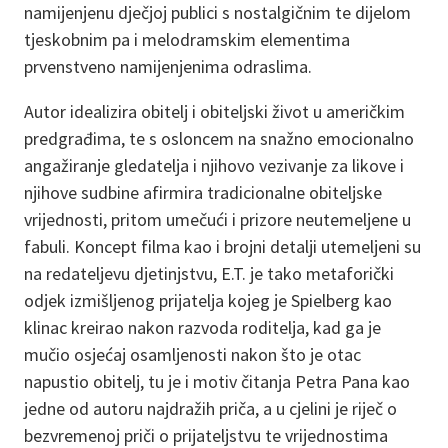
namijenjenu dječjoj publici s nostalgičnim te dijelom
tjeskobnim pa i melodramskim elementima
prvenstveno namijenjenima odraslima.
Autor idealizira obitelj i obiteljski život u američkim
predgrađima, te s osloncem na snažno emocionalno
angažiranje gledatelja i njihovo vezivanje za likove i
njihove sudbine afirmira tradicionalne obiteljske
vrijednosti, pritom umečući i prizore neutemeljene u
fabuli. Koncept filma kao i brojni detalji utemeljeni su
na redateljevu djetinjstvu, E.T. je tako metaforički
odjek izmišljenog prijatelja kojeg je Spielberg kao
klinac kreirao nakon razvoda roditelja, kad ga je
mučio osjećaj osamljenosti nakon što je otac
napustio obitelj, tu je i motiv čitanja Petra Pana kao
jedne od autoru najdražih priča, a u cjelini je riječ o
bezvremenoj priči o prijateljstvu te vrijednostima