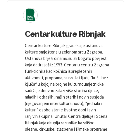
Centar kulture Ribnjak
Centar kulture Ribnjak gradska je ustanova
kulture smještena u zelenom srcu Zagreba.
Ustanova bilježi dinamičnu ali bogatu povijest
koja datira još iz 1953. Centar u centru Zagreba
funkcionira kao košnica isprepletenih
aktivnosti, programa, susreta i ljudi, “kuća bez
ključa“ u kojoj na brojne kulturnoumjetničke
sadržaje dnevno zalazi više stotina djece,
mladih i odraslih, naših starih i novih susjeda
(njegovanjem interkulturalnosti), “jednaki i
kulturi” osobe starije životne dobi i svih
ranjivih skupina. Unutar Centra djeluje i Scena
Ribnjak koja okuplja raznolike kazališne,
plesne, cirkuske, glazbene i filmske programe