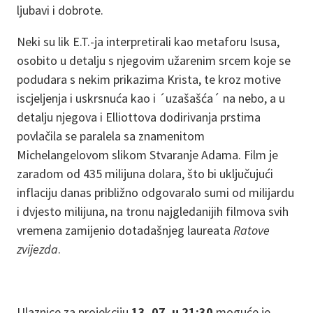
ljubavi i dobrote.
Neki su lik E.T.-ja interpretirali kao metaforu Isusa,
osobito u detalju s njegovim užarenim srcem koje se
podudara s nekim prikazima Krista, te kroz motive
iscjeljenja i uskrsnuća kao i ´uzašašća´ na nebo, a u
detalju njegova i Elliottova dodirivanja prstima
povlačila se paralela sa znamenitom
Michelangelovom slikom Stvaranje Adama. Film je
zaradom od 435 milijuna dolara, što bi uključujući
inflaciju danas približno odgovaralo sumi od milijardu
i dvjesto milijuna, na tronu najgledanijih filmova svih
vremena zamijenio dotadašnjeg laureata
Ratove
zvijezda
.
Ulaznice za projekciju
13. 07. u 21:30
moguće je