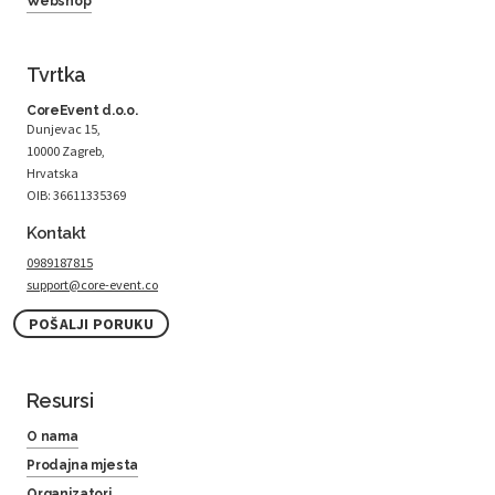
Webshop
Tvrtka
CoreEvent d.o.o.
Dunjevac 15,
10000 Zagreb,
Hrvatska
OIB: 36611335369
Kontakt
0989187815
support@core-event.co
POŠALJI PORUKU
Resursi
O nama
Prodajna mjesta
Organizatori