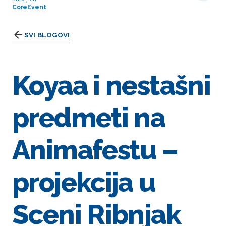
CoreEvent
SVI BLOGOVI
Koyaa i nestašni
predmeti na
Animafestu –
projekcija u
Sceni Ribnjak