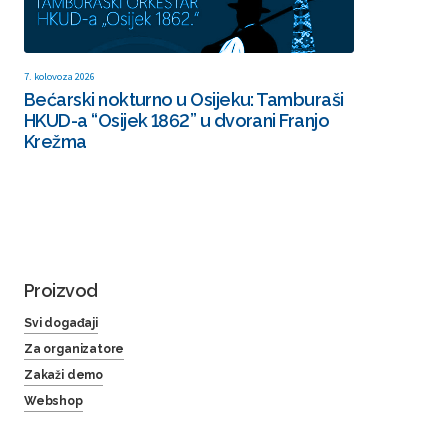
7. kolovoza 2026
Bećarski nokturno u Osijeku: Tamburaši
HKUD-a “Osijek 1862” u dvorani Franjo
Krežma
Proizvod
Svi događaji
Za organizatore
Zakaži demo
Webshop