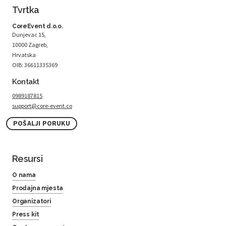
Tvrtka
CoreEvent d.o.o.
Dunjevac 15,
10000 Zagreb,
Hrvatska
OIB: 36611335369
Kontakt
0989187815
support@core-event.co
POŠALJI PORUKU
Resursi
O nama
Prodajna mjesta
Organizatori
Press kit