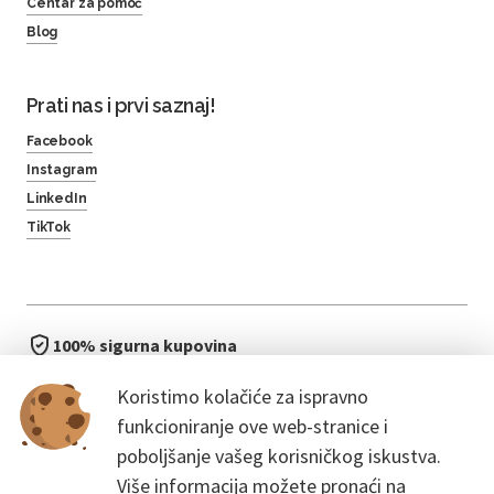
Centar za pomoć
Blog
Prati nas i prvi saznaj!
Facebook
Instagram
LinkedIn
TikTok
100% sigurna kupovina
brzo i jednostavno
Koristimo kolačiće za ispravno
bez čekanja u redu
funkcioniranje ove web-stranice i
poboljšanje vašeg korisničkog iskustva.
Više informacija možete pronaći na