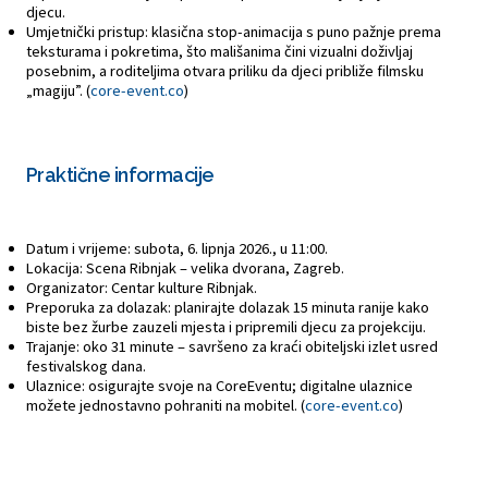
djecu.
Umjetnički pristup: klasična stop-animacija s puno pažnje prema
teksturama i pokretima, što mališanima čini vizualni doživljaj
posebnim, a roditeljima otvara priliku da djeci približe filmsku
„magiju”. (
core-event.co
)
Praktične informacije
Datum i vrijeme: subota, 6. lipnja 2026., u 11:00.
Lokacija: Scena Ribnjak – velika dvorana, Zagreb.
Organizator: Centar kulture Ribnjak.
Preporuka za dolazak: planirajte dolazak 15 minuta ranije kako
biste bez žurbe zauzeli mjesta i pripremili djecu za projekciju.
Trajanje: oko 31 minute – savršeno za kraći obiteljski izlet usred
festivalskog dana.
Ulaznice: osigurajte svoje na CoreEventu; digitalne ulaznice
možete jednostavno pohraniti na mobitel. (
core-event.co
)