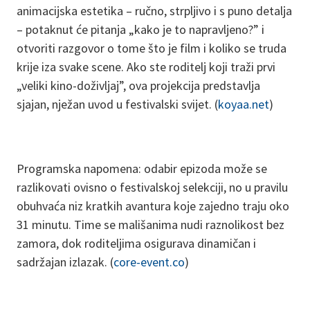
animacijska estetika – ručno, strpljivo i s puno detalja
– potaknut će pitanja „kako je to napravljeno?” i
otvoriti razgovor o tome što je film i koliko se truda
krije iza svake scene. Ako ste roditelj koji traži prvi
„veliki kino-doživljaj”, ova projekcija predstavlja
sjajan, nježan uvod u festivalski svijet. (
koyaa.net
)
Programska napomena: odabir epizoda može se
razlikovati ovisno o festivalskoj selekciji, no u pravilu
obuhvaća niz kratkih avantura koje zajedno traju oko
31 minutu. Time se mališanima nudi raznolikost bez
zamora, dok roditeljima osigurava dinamičan i
sadržajan izlazak. (
core-event.co
)