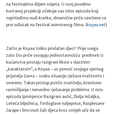
na festivalima diljem svijeta. U ovoj posebno
kuriranoj projekciji očekuje vas izbor epizoda koji
najmlađima nudi kratke, dinamične priče savršene za
prvi odlazak na festival animiranog filma. (
koyaa.net
)
Zašto je Koyaa toliko privlačan djeci? Prije svega
zato što priče osvajaju jednostavnošću: predmeti iz
kućanstva postaju razigrani likovi s vlastitim
„karakterom”, a Koyaa – uz pomoć svojega vjernog
prijatelja Gavra – svaku situaciju rješava maštovito i
smireno. Takav pristup potiče znatiželju, kreativno
razmišljanje i nenasilno rješavanje problema. U nizu
epizoda (primjerice Razigrani autić, Divlja ležaljka,
Leteća bilježnica, Tvrdoglave naljepnice, Rasplesane
čarape i Smrznuti šal) djeca kroz smijeh uče da se