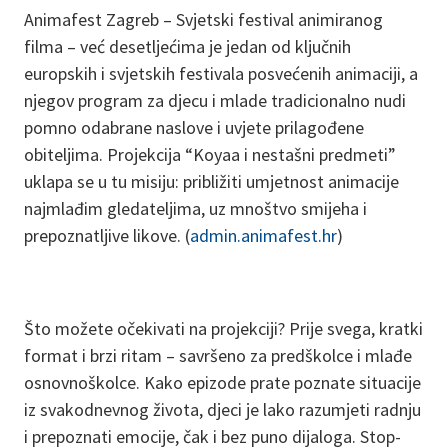
Animafest Zagreb – Svjetski festival animiranog
filma – već desetljećima je jedan od ključnih
europskih i svjetskih festivala posvećenih animaciji, a
njegov program za djecu i mlade tradicionalno nudi
pomno odabrane naslove i uvjete prilagođene
obiteljima. Projekcija “Koyaa i nestašni predmeti”
uklapa se u tu misiju: približiti umjetnost animacije
najmlađim gledateljima, uz mnoštvo smijeha i
prepoznatljive likove. (
admin.animafest.hr
)
Što možete očekivati na projekciji? Prije svega, kratki
format i brzi ritam – savršeno za predškolce i mlađe
osnovnoškolce. Kako epizode prate poznate situacije
iz svakodnevnog života, djeci je lako razumjeti radnju
i prepoznati emocije, čak i bez puno dijaloga. Stop-