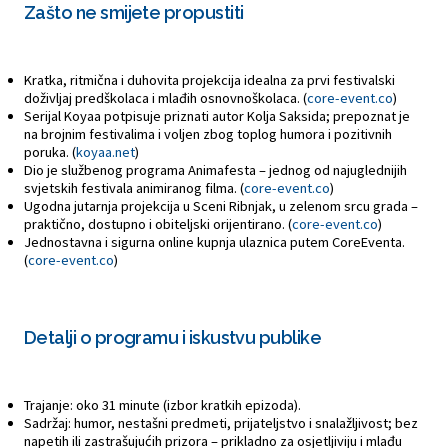
Zašto ne smijete propustiti
Kratka, ritmična i duhovita projekcija idealna za prvi festivalski
doživljaj predškolaca i mlađih osnovnoškolaca. (
core-event.co
)
Serijal Koyaa potpisuje priznati autor Kolja Saksida; prepoznat je
na brojnim festivalima i voljen zbog toplog humora i pozitivnih
poruka. (
koyaa.net
)
Dio je službenog programa Animafesta – jednog od najuglednijih
svjetskih festivala animiranog filma. (
core-event.co
)
Ugodna jutarnja projekcija u Sceni Ribnjak, u zelenom srcu grada –
praktično, dostupno i obiteljski orijentirano. (
core-event.co
)
Jednostavna i sigurna online kupnja ulaznica putem CoreEventa.
(
core-event.co
)
Detalji o programu i iskustvu publike
Trajanje: oko 31 minute (izbor kratkih epizoda).
Sadržaj: humor, nestašni predmeti, prijateljstvo i snalažljivost; bez
napetih ili zastrašujućih prizora – prikladno za osjetljiviju i mlađu