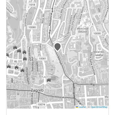
Leaflet
|
©
OpenStreetMap