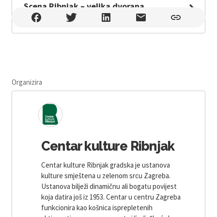
Scena Ribnjak – velika dvorana
Scena Ribnjak – velika dvorana , Zagreb
Organizira
Centar kulture Ribnjak
Centar kulture Ribnjak gradska je ustanova
kulture smještena u zelenom srcu Zagreba.
Ustanova bilježi dinamičnu ali bogatu povijest
koja datira još iz 1953. Centar u centru Zagreba
funkcionira kao košnica isprepletenih