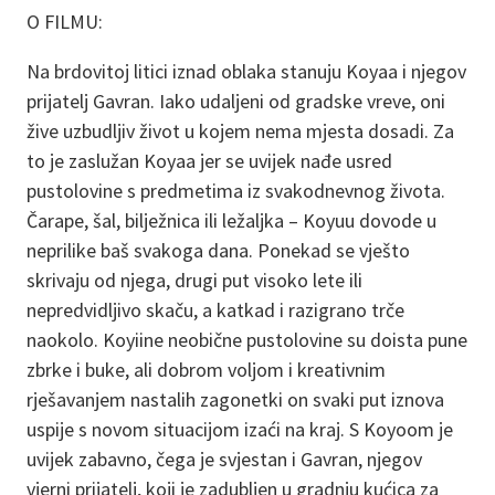
O FILMU:
Na brdovitoj litici iznad oblaka stanuju Koyaa i njegov
prijatelj Gavran. Iako udaljeni od gradske vreve, oni
žive uzbudljiv život u kojem nema mjesta dosadi. Za
to je zaslužan Koyaa jer se uvijek nađe usred
pustolovine s predmetima iz svakodnevnog života.
Čarape, šal, bilježnica ili ležaljka – Koyuu dovode u
neprilike baš svakoga dana. Ponekad se vješto
skrivaju od njega, drugi put visoko lete ili
nepredvidljivo skaču, a katkad i razigrano trče
naokolo. Koyiine neobične pustolovine su doista pune
zbrke i buke, ali dobrom voljom i kreativnim
rješavanjem nastalih zagonetki on svaki put iznova
uspije s novom situacijom izaći na kraj. S Koyoom je
uvijek zabavno, čega je svjestan i Gavran, njegov
vjerni prijatelj, koji je zadubljen u gradnju kućica za