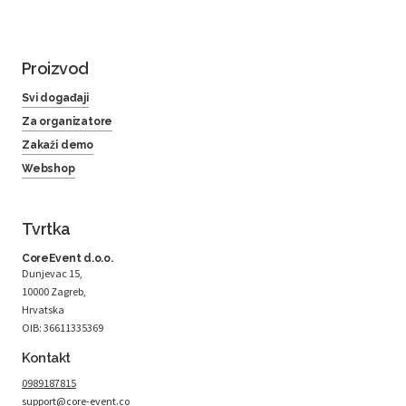
Proizvod
Svi događaji
Za organizatore
Zakaži demo
Webshop
Tvrtka
CoreEvent d.o.o.
Dunjevac 15,
10000 Zagreb,
Hrvatska
OIB: 36611335369
Kontakt
0989187815
support@core-event.co