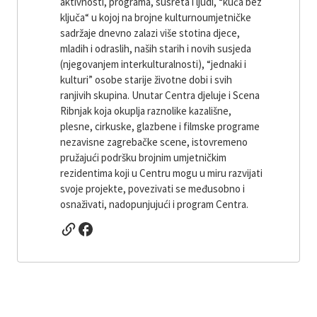
aktivnosti, programa, susreta i ljudi, “kuća bez
ključa“ u kojoj na brojne kulturnoumjetničke
sadržaje dnevno zalazi više stotina djece,
mladih i odraslih, naših starih i novih susjeda
(njegovanjem interkulturalnosti), “jednaki i
kulturi” osobe starije životne dobi i svih
ranjivih skupina. Unutar Centra djeluje i Scena
Ribnjak koja okuplja raznolike kazališne,
plesne, cirkuske, glazbene i filmske programe
nezavisne zagrebačke scene, istovremeno
pružajući podršku brojnim umjetničkim
rezidentima koji u Centru mogu u miru razvijati
svoje projekte, povezivati ​​se međusobno i
osnaživati, nadopunjujući i program Centra.