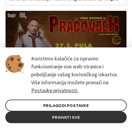
Koristimo kolačiće za ispravno
funkcioniranje ove web-stranice i
poboljšanje vašeg korisničkog iskustva.
Više informacija možete pronaći na
Other
PRAČOVJEK - komedija bez filtera
Postavke privatnosti.
27. veljače 2025. u 20:00
DOM HB PULA, Pula
PRILAGODI POSTAVKE
PRIHVATI SVE