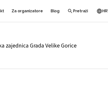
kt
Za organizatore
Blog
Pretraži
HR
ka zajednica Grada Velike Gorice