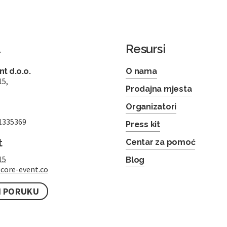
a
Resursi
t d.o.o.
O nama
15,
Prodajna mjesta
Organizatori
1335369
Press kit
t
Centar za pomoć
15
Blog
core-event.co
I PORUKU