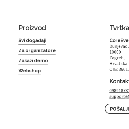
Proizvod
Tvrtk
Svi događaji
CoreEven
Dunjevac 
Za organizatore
10000
Zagreb,
Zakaži demo
Hrvatska
OIB: 3661
Webshop
Kontak
09891878
support@
POŠALJ