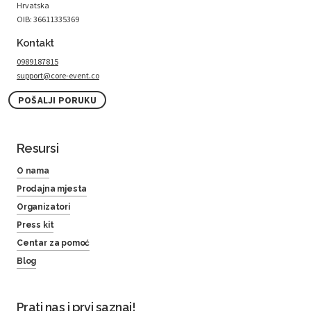
Hrvatska
OIB: 36611335369
Kontakt
0989187815
support@core-event.co
POŠALJI PORUKU
Resursi
O nama
Prodajna mjesta
Organizatori
Press kit
Centar za pomoć
Blog
Prati nas i prvi saznaj!