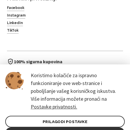
Facebook
Instagram
LinkedIn
TikTok
100% sigurna kupovina
brzo i jednostavno
Koristimo kolačiće za ispravno
bez čekanja u redu
funkcioniranje ove web-stranice i
poboljšanje vašeg korisničkog iskustva.
Više informacija možete pronaći na
Postavke privatnosti.
PRILAGODI POSTAVKE
Opći uvjeti ugovora za kupce
Pravila zaštite osobnih podataka