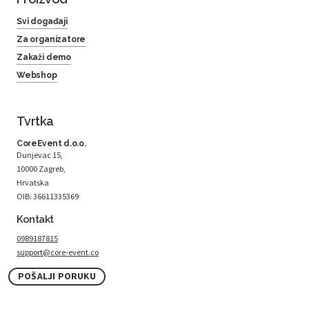
Svi događaji
Za organizatore
Zakaži demo
Webshop
Tvrtka
CoreEvent d.o.o.
Dunjevac 15,
10000 Zagreb,
Hrvatska
OIB: 36611335369
Kontakt
0989187815
support@core-event.co
POŠALJI PORUKU