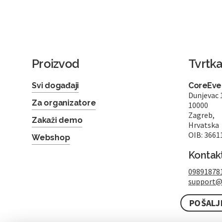
Proizvod
Tvrtk
Svi događaji
CoreEven
Dunjevac 
Za organizatore
10000
Zagreb,
Zakaži demo
Hrvatska
OIB: 3661
Webshop
Kontak
09891878
support@
POŠALJ