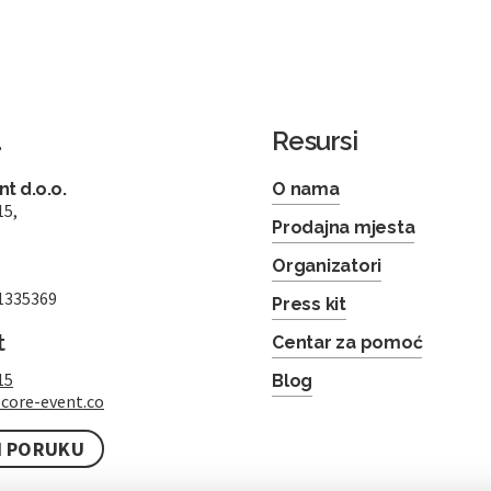
a
Resursi
t d.o.o.
O nama
15,
Prodajna mjesta
Organizatori
1335369
Press kit
t
Centar za pomoć
15
Blog
core-event.co
I PORUKU