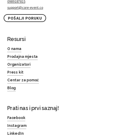
0989187815
support@core-event.co
POŠALJI PORUKU
Resursi
O nama
Prodajna mjesta
Organizatori
Press kit
Centar za pomoć
Blog
Prati nas i prvi saznaj!
Facebook
Instagram
LinkedIn