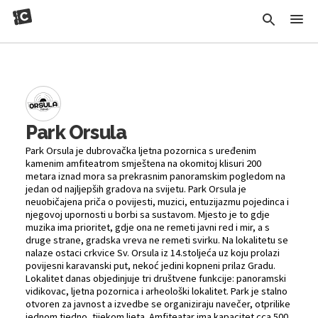
Park Orsula
Park Orsula je dubrovačka ljetna pozornica s uređenim
kamenim amfiteatrom smještena na okomitoj klisuri 200
metara iznad mora sa prekrasnim panoramskim pogledom na
jedan od najljepših gradova na svijetu. Park Orsula je
neuobičajena priča o povijesti, muzici, entuzijazmu pojedinca i
njegovoj upornosti u borbi sa sustavom. Mjesto je to gdje
muzika ima prioritet, gdje ona ne remeti javni red i mir, a s
druge strane, gradska vreva ne remeti svirku. Na lokalitetu se
nalaze ostaci crkvice Sv. Orsula iz 14.stoljeća uz koju prolazi
povijesni karavanski put, nekoć jedini kopneni prilaz Gradu.
Lokalitet danas objedinjuje tri društvene funkcije: panoramski
vidikovac, ljetna pozornica i arheološki lokalitet. Park je stalno
otvoren za javnost a izvedbe se organiziraju navečer, otprilike
jednom tjedno, tijekom ljeta. Amfiteatar ima kapacitet cca 500