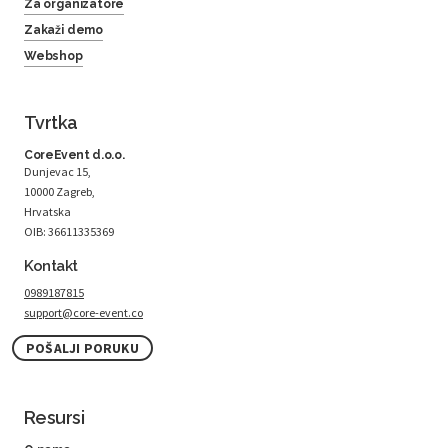
Za organizatore
Zakaži demo
Webshop
Tvrtka
CoreEvent d.o.o.
Dunjevac 15,
10000 Zagreb,
Hrvatska
OIB: 36611335369
Kontakt
0989187815
support@core-event.co
POŠALJI PORUKU
Resursi