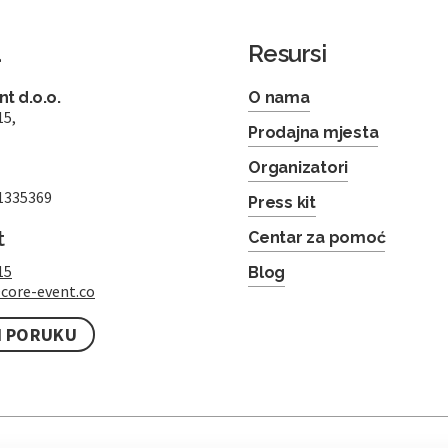
a
Resursi
t d.o.o.
O nama
15,
Prodajna mjesta
Organizatori
1335369
Press kit
t
Centar za pomoć
15
Blog
core-event.co
I PORUKU