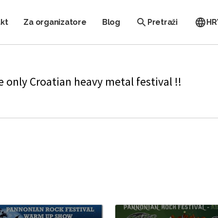
kt
Za organizatore
Blog
Pretraži
HR
 only Croatian heavy metal festival !!