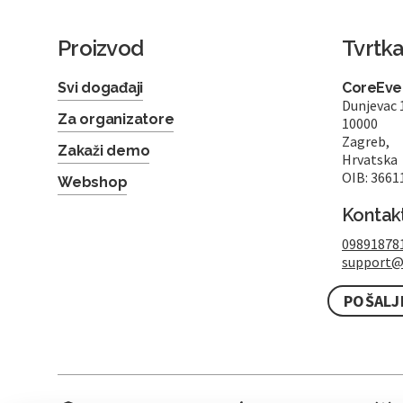
Proizvod
Tvrtk
Svi događaji
CoreEven
Dunjevac 
Za organizatore
10000
Zagreb,
Zakaži demo
Hrvatska
OIB: 3661
Webshop
Kontak
09891878
support@
POŠALJ