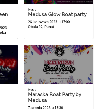
Music
een
Medusa Glow Boat party
26. kolovoza 2023. u 17:00
Obala 92, Punat
2023.
jeka
Music
Maraska Boat Party by
Medusa
7. srpnja 2023. u 17:30