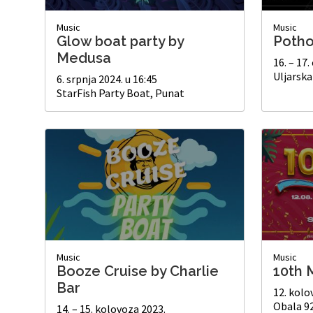
Music
Music
Glow boat party by
Potho
Medusa
16. – 17.
Uljarska
6. srpnja 2024. u 16:45
StarFish Party Boat, Punat
Music
Music
Booze Cruise by Charlie
10th 
Bar
12. kolo
Obala 9
14. – 15. kolovoza 2023.