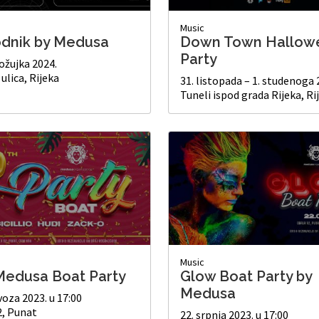
Music
dnik by Medusa
Down Town Hallow
Party
 ožujka 2024.
 ulica, Rijeka
31. listopada – 1. studenoga 
Tuneli ispod grada Rijeka, Ri
Music
Medusa Boat Party
Glow Boat Party by
Medusa
voza 2023. u 17:00
2, Punat
22. srpnja 2023. u 17:00