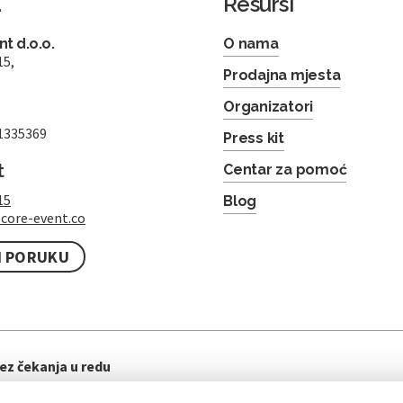
a
Resursi
t d.o.o.
O nama
15,
Prodajna mjesta
Organizatori
1335369
Press kit
t
Centar za pomoć
15
Blog
core-event.co
I PORUKU
ez čekanja u redu