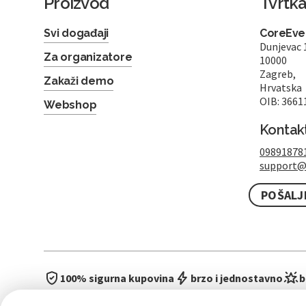
Proizvod
Tvrtk
Svi događaji
CoreEven
Dunjevac 
Za organizatore
10000
Zagreb,
Zakaži demo
Hrvatska
OIB: 3661
Webshop
Kontak
09891878
support@
POŠALJ
100% sigurna kupovina
brzo i jednostavno
b