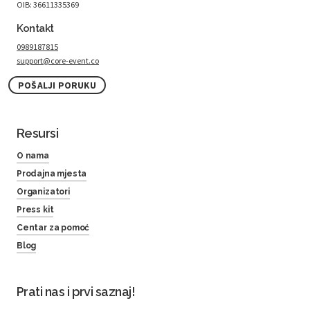
OIB: 36611335369
Kontakt
0989187815
support@core-event.co
POŠALJI PORUKU
Resursi
O nama
Prodajna mjesta
Organizatori
Press kit
Centar za pomoć
Blog
Prati nas i prvi saznaj!