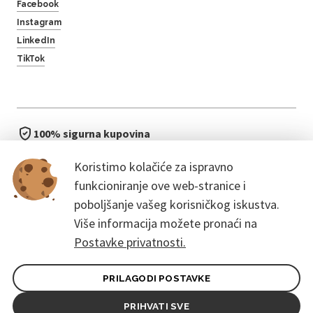
Facebook
Instagram
LinkedIn
TikTok
100% sigurna kupovina
brzo i jednostavno
Koristimo kolačiće za ispravno
bez čekanja u redu
funkcioniranje ove web-stranice i
poboljšanje vašeg korisničkog iskustva.
Više informacija možete pronaći na
Postavke privatnosti.
PRILAGODI POSTAVKE
Opći uvjeti ugovora za kupce
Pravila zaštite osobnih podataka
PRIHVATI SVE