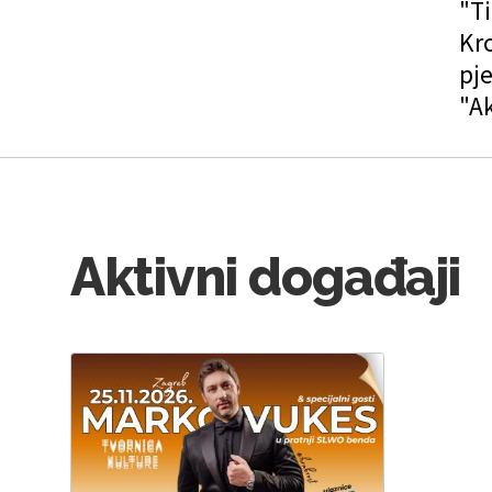
"Ti
Kro
pje
"Ak
Aktivni događaji