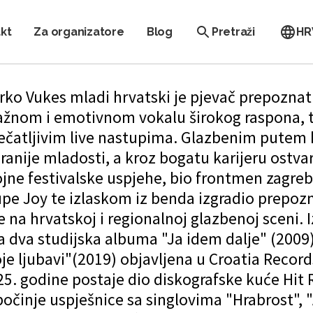
kt
Za organizatore
Blog
Pretraži
HR
ko Vukes mladi hrvatski je pjevač prepoznatl
ažnom i emotivnom vokalu širokog raspona, 
ečatljivim live nastupima. Glazbenim putem 
ranije mladosti, a kroz bogatu karijeru ostvar
ojne festivalske uspjehe, bio frontmen zagre
pe Joy te izlaskom iz benda izgradio prepozn
 na hrvatskoj i regionalnoj glazbenoj sceni. 
a dva studijska albuma "Ja idem dalje" (2009)
je ljubavi"(2019) objavljena u Croatia Recor
5. godine postaje dio diskografske kuće Hit 
očinje uspješnice sa singlovima "Hrabrost", 