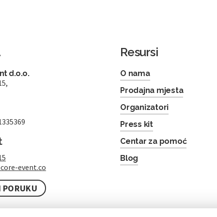
a
Resursi
t d.o.o.
O nama
15,
Prodajna mjesta
Organizatori
1335369
Press kit
t
Centar za pomoć
15
Blog
core-event.co
I PORUKU