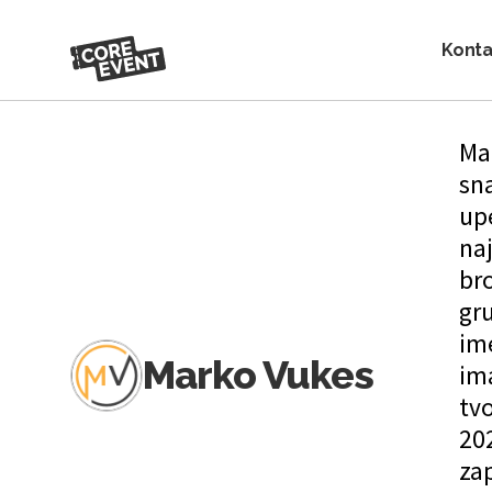
Konta
Mar
sn
up
naj
br
gru
ime
Marko Vukes
im
tvo
202
zap