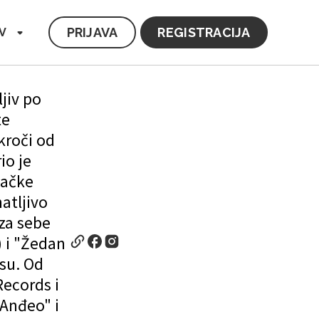
PRIJAVA
REGISTRACIJA
V
jiv po
te
kroči od
io je
bačke
atljivo
Iza sebe
 i "Žedan
dsu. Od
Records i
"Anđeo" i