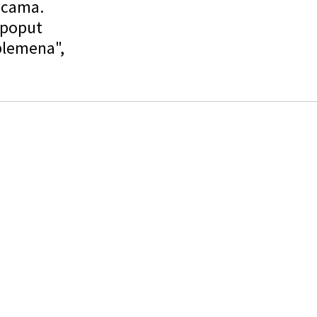
vicama.
 poput
plemena",