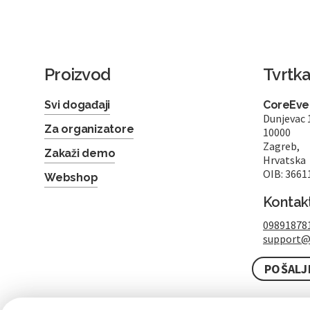
Proizvod
Tvrtk
Svi događaji
CoreEven
Dunjevac 
Za organizatore
10000
Zagreb,
Zakaži demo
Hrvatska
OIB: 3661
Webshop
Kontak
09891878
support@
POŠALJ