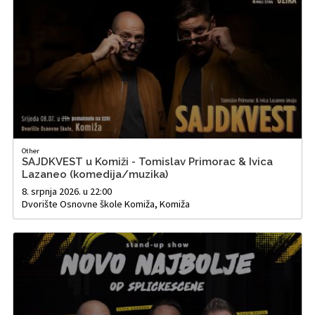
Other
SAJDKVEST u Komiži - Tomislav Primorac & Ivica
Lazaneo (komedija/muzika)
8. srpnja 2026. u 22:00
Dvorište Osnovne škole Komiža, Komiža