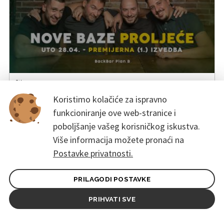
Other
RASPRODANO! Nove baze SplickeScene PROLJEĆE
Koristimo kolačiće za ispravno
- 1. IZVEDBA!
28. travnja 2026. u 20:00
funkcioniranje ove web-stranice i
BackBar Plan B, Split
poboljšanje vašeg korisničkog iskustva.
Više informacija možete pronaći na
Postavke privatnosti.
PRILAGODI POSTAVKE
PRIHVATI SVE