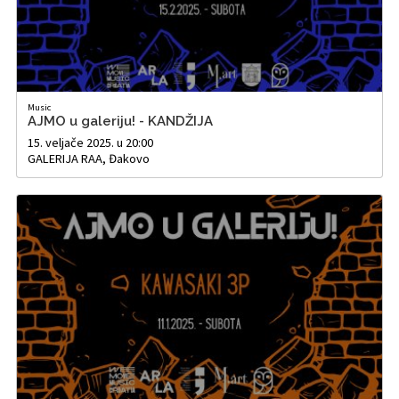
Music
AJMO u galeriju! - KANDŽIJA
15. veljače 2025. u 20:00
GALERIJA RAA, Đakovo