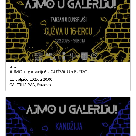
Music
AJMO u galeriju! - GUŽVA U 16-ERCU
22. veljače 2025. u 20:00
GALERIJA RAA, Đakovo