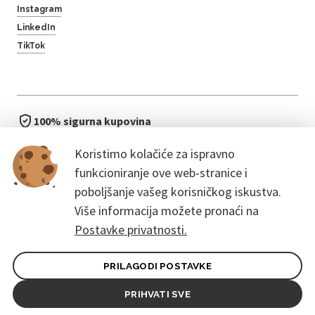
Instagram
LinkedIn
TikTok
100% sigurna kupovina
brzo i jednostavno
Koristimo kolačiće za ispravno
bez čekanja u redu
funkcioniranje ove web-stranice i
poboljšanje vašeg korisničkog iskustva.
Više informacija možete pronaći na
Postavke privatnosti.
PRILAGODI POSTAVKE
Opći uvjeti ugovora za kupce
Pravila zaštite osobnih podataka
PRIHVATI SVE
© 2026. CoreEvent