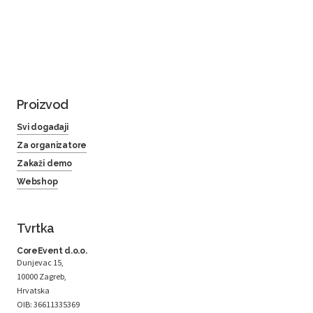
Proizvod
Svi događaji
Za organizatore
Zakaži demo
Webshop
Tvrtka
CoreEvent d.o.o.
Dunjevac 15,
10000 Zagreb,
Hrvatska
OIB: 36611335369