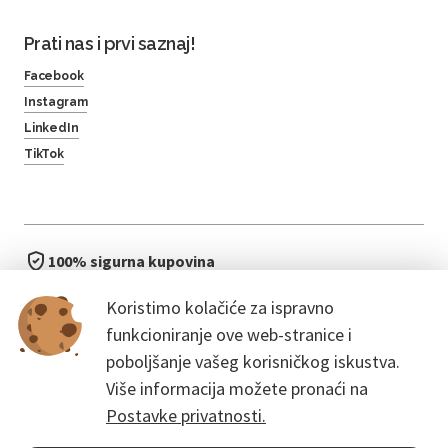
Prati nas i prvi saznaj!
Facebook
Instagram
LinkedIn
TikTok
100% sigurna kupovina
brzo i jednostavno
Koristimo kolačiće za ispravno
bez čekanja u redu
funkcioniranje ove web-stranice i
poboljšanje vašeg korisničkog iskustva.
Više informacija možete pronaći na
Postavke privatnosti.