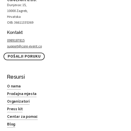
Dunjevac 15,
10000 Zagreb,
Hrvatska
OIB: 36611335369
Kontakt
0989187815
support@core-event.co
POŠALJI PORUKU
Resursi
O nama
Prodajna mjesta
Organizatori
Press kit
Centar za pomoć
Blog