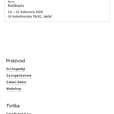
Music
Koliba21
14. – 15. kolovoza 2024.
Ul. Kolodvorska 76/42, Jakšić
Proizvod
Svi događaji
Za organizatore
Zakaži demo
Webshop
Tvrtka
CoreEvent d.o.o.