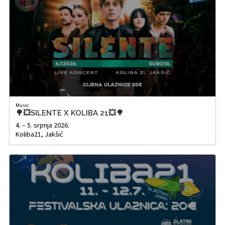
Music
🌳💥SILENTE X KOLIBA 21💥🌳
4. – 5. srpnja 2026.
Koliba21, Jakšić