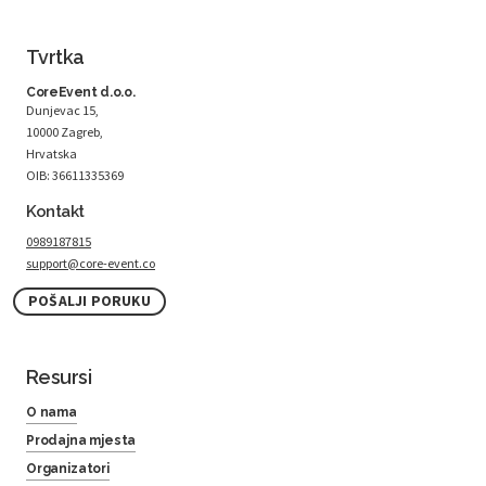
Tvrtka
CoreEvent d.o.o.
Dunjevac 15,
10000 Zagreb,
Hrvatska
OIB: 36611335369
Kontakt
0989187815
support@core-event.co
POŠALJI PORUKU
Resursi
O nama
Prodajna mjesta
Organizatori