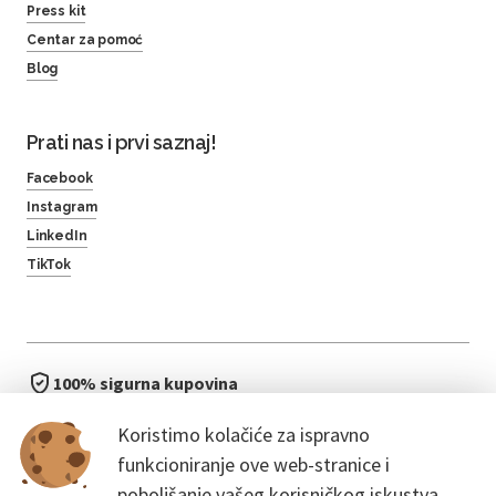
Press kit
Centar za pomoć
Blog
Prati nas i prvi saznaj!
Facebook
Instagram
LinkedIn
TikTok
100% sigurna kupovina
brzo i jednostavno
Koristimo kolačiće za ispravno
bez čekanja u redu
funkcioniranje ove web-stranice i
poboljšanje vašeg korisničkog iskustva.