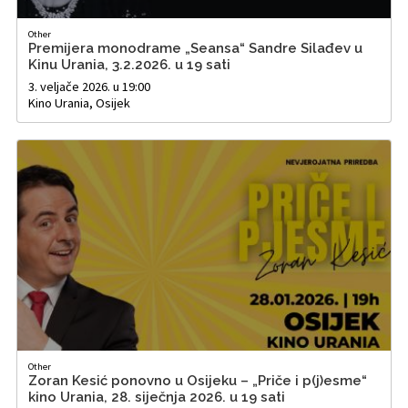
Other
Premijera monodrame „Seansa“ Sandre Silađev u
Kinu Urania, 3.2.2026. u 19 sati
3. veljače 2026. u 19:00
Kino Urania, Osijek
Other
Zoran Kesić ponovno u Osijeku – „Priče i p(j)esme“
kino Urania, 28. siječnja 2026. u 19 sati