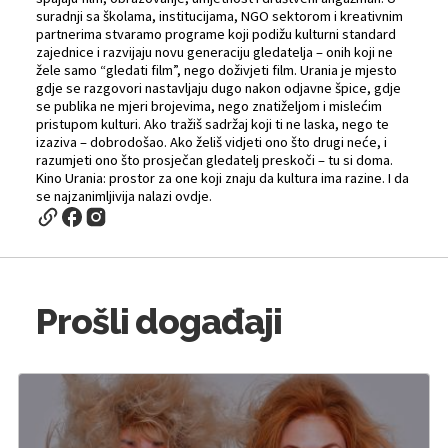
suradnji sa školama, institucijama, NGO sektorom i kreativnim
partnerima stvaramo programe koji podižu kulturni standard
zajednice i razvijaju novu generaciju gledatelja – onih koji ne
žele samo “gledati film”, nego doživjeti film. Urania je mjesto
gdje se razgovori nastavljaju dugo nakon odjavne špice, gdje
se publika ne mjeri brojevima, nego znatiželjom i mislećim
pristupom kulturi. Ako tražiš sadržaj koji ti ne laska, nego te
izaziva – dobrodošao. Ako želiš vidjeti ono što drugi neće, i
razumjeti ono što prosječan gledatelj preskoči – tu si doma.
Kino Urania: prostor za one koji znaju da kultura ima razine. I da
se najzanimljivija nalazi ovdje.
Prošli događaji