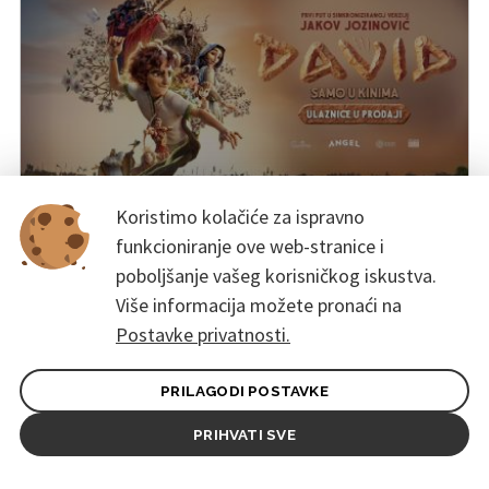
Koristimo kolačiće za ispravno
funkcioniranje ove web-stranice i
Other
David
poboljšanje vašeg korisničkog iskustva.
22. ožujka – 17. travnja 2026.
Više informacija možete pronaći na
Kino Urania - Osijek, Osijek
Postavke privatnosti.
PRILAGODI POSTAVKE
PRIHVATI SVE