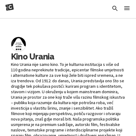
Kino Urania
Kino Urania nije samo kino. To je kulturna institucija s više od
110 godina neprekinute tradicije, epicentar filmske umjetnosti
i alternativne kulture za sve koji žele biti ispred vremena, a ne
iza trendova. Od 1912. do danas, Urania predstavlja ono što se
drugdje tek pokušava postići: kurirani program s identitetom,
stavom i vizijom. U okruženju u kojem mainstream dominira,
Urania je prostor za one koji traže višu razinu filmskog iskustva
– publiku koja razumije da kultura nije potrošna roba, već
investicija u vlastitu širinu, znanje i senzibilitet. Ako tražiš
filmove koji mijenjaju perspektivu, potiču razgovor i otvaraju
nova pitanja, znaš gdje moraš biti. Naša programska politika
usmjerena je na premium sadržaje, autorski film, festivalske
naslove, tematske programe i interdisciplinarne projekte koji
spajaju film, obrazovanje, umjetnost i društveni angažman. U