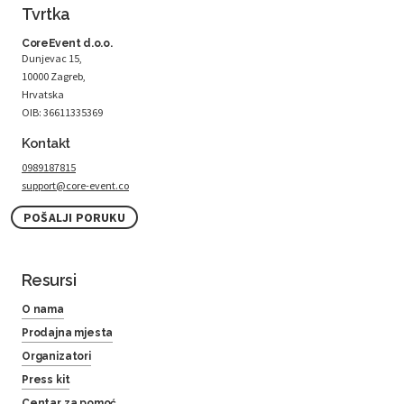
Tvrtka
CoreEvent d.o.o.
Dunjevac 15,
10000 Zagreb,
Hrvatska
OIB: 36611335369
Kontakt
0989187815
support@core-event.co
POŠALJI PORUKU
Resursi
O nama
Prodajna mjesta
Organizatori
Press kit
Centar za pomoć