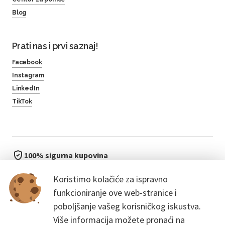
Blog
Prati nas i prvi saznaj!
Facebook
Instagram
LinkedIn
TikTok
100% sigurna kupovina
brzo i jednostavno
Koristimo kolačiće za ispravno
bez čekanja u redu
funkcioniranje ove web-stranice i
poboljšanje vašeg korisničkog iskustva.
Više informacija možete pronaći na