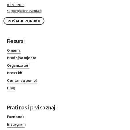
0989187815
support@core-event.co
POŠALJI PORUKU
Resursi
O nama
Prodajna mjesta
Organizatori
Press kit
Centar za pomoć
Blog
Prati nas i prvi saznaj!
Facebook
Instagram