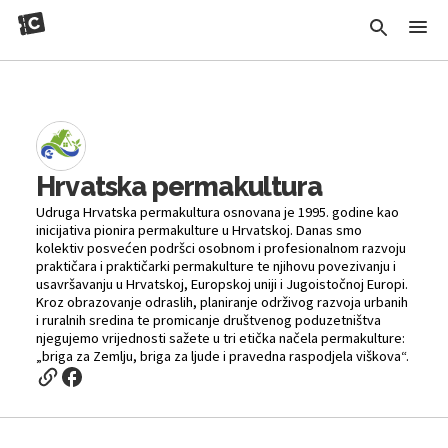
Hrvatska permakultura
Udruga Hrvatska permakultura osnovana je 1995. godine kao
inicijativa pionira permakulture u Hrvatskoj. Danas smo
kolektiv posvećen podršci osobnom i profesionalnom razvoju
praktičara i praktičarki permakulture te njihovu povezivanju i
usavršavanju u Hrvatskoj, Europskoj uniji i Jugoistočnoj Europi.
Kroz obrazovanje odraslih, planiranje održivog razvoja urbanih
i ruralnih sredina te promicanje društvenog poduzetništva
njegujemo vrijednosti sažete u tri etička načela permakulture:
„briga za Zemlju, briga za ljude i pravedna raspodjela viškova“.