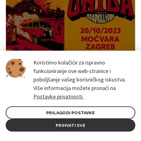
Koristimo kolačiće za ispravno
Music
funkcioniranje ove web-stranice i
Unida i RoadkillSoda u Zagrebu!
20. listopada 2023. u 20:00
poboljšanje vašeg korisničkog iskustva.
Močvara, Zagreb
Više informacija možete pronaći na
Postavke privatnosti.
PRILAGODI POSTAVKE
PRIHVATI SVE