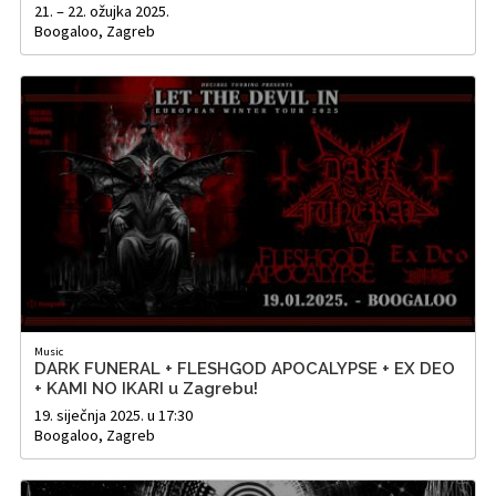
21. – 22. ožujka 2025.
Boogaloo, Zagreb
Music
DARK FUNERAL + FLESHGOD APOCALYPSE + EX DEO
+ KAMI NO IKARI u Zagrebu!
19. siječnja 2025. u 17:30
Boogaloo, Zagreb