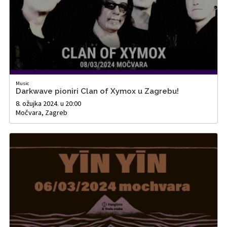
Music
Darkwave pioniri Clan of Xymox u Zagrebu!
8. ožujka 2024. u 20:00
Močvara, Zagreb