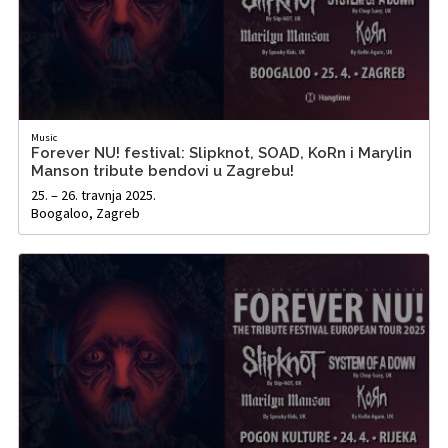
Music
Forever NU! festival: Slipknot, SOAD, KoRn i Marylin
Manson tribute bendovi u Zagrebu!
25. – 26. travnja 2025.
Boogaloo, Zagreb