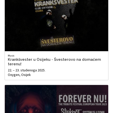
Music
Krankšvester u Osijeku - Švesterovo na domaćem
terenu!
22. – 23. studenoga 2025.
Oxygen, Osijek