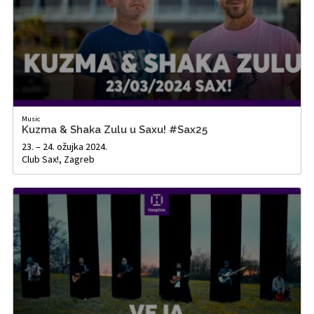
Music
Kuzma & Shaka Zulu u Saxu! #Sax25
23. – 24. ožujka 2024.
Club Sax!, Zagreb