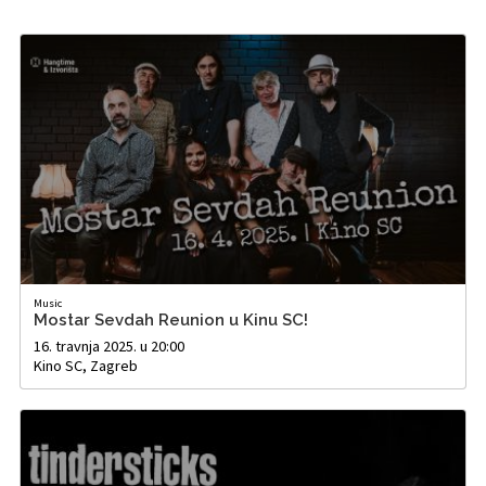
Music
Mostar Sevdah Reunion u Kinu SC!
16. travnja 2025. u 20:00
Kino SC, Zagreb