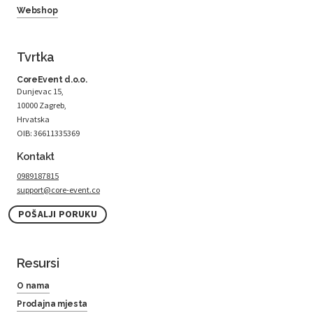
Webshop
Tvrtka
CoreEvent d.o.o.
Dunjevac 15,
10000 Zagreb,
Hrvatska
OIB: 36611335369
Kontakt
0989187815
support@core-event.co
POŠALJI PORUKU
Resursi
O nama
Prodajna mjesta