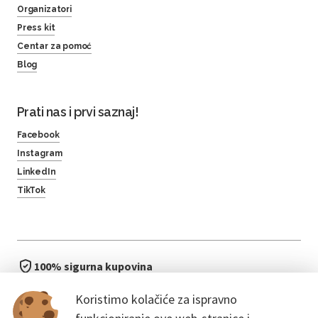
Organizatori
Press kit
Centar za pomoć
Blog
Prati nas i prvi saznaj!
Facebook
Instagram
LinkedIn
TikTok
100% sigurna kupovina
brzo i jednostavno
Koristimo kolačiće za ispravno
bez čekanja u redu