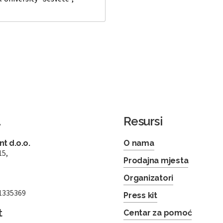
a
Resursi
t d.o.o.
O nama
15,
Prodajna mjesta
Organizatori
1335369
Press kit
t
Centar za pomoć