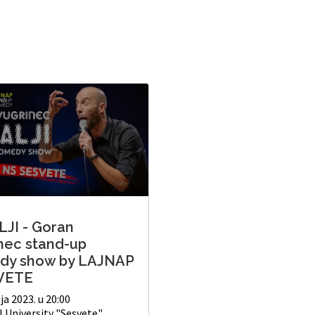
JI - Goran
nec stand-up
dy show by LAJNAP
SVETE
ja 2023. u 20:00
 University "Sesvete",