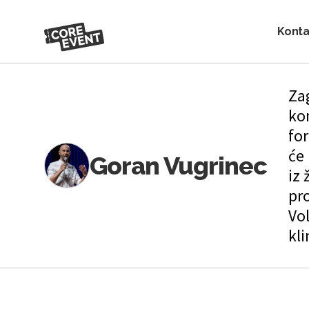
Konta
Zag
ko
for
će
Goran Vugrinec
iz 
pro
Vol
kli