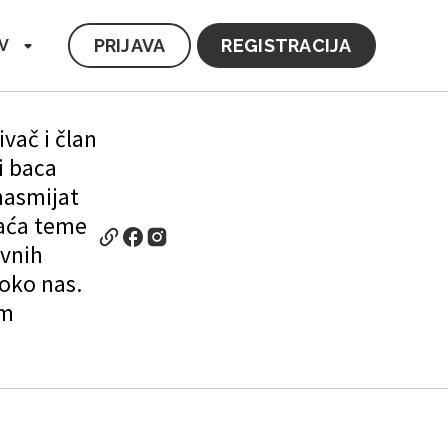
PRIJAVA
REGISTRACIJA
V
vač i član
i baca
nasmijat
aća teme
avnih
 oko nas.
im