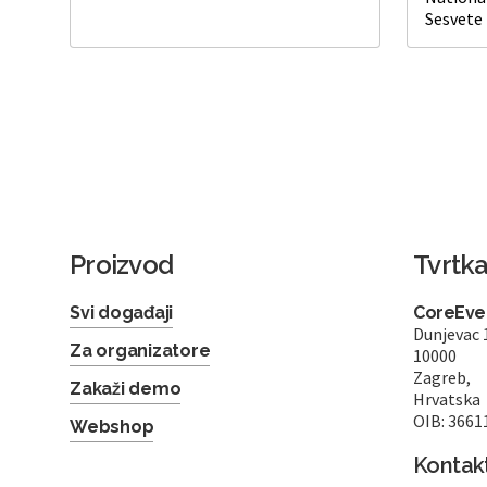
Sesvete
Proizvod
Tvrtk
Svi događaji
CoreEven
Dunjevac 
Za organizatore
10000
Zagreb,
Zakaži demo
Hrvatska
OIB: 3661
Webshop
Kontak