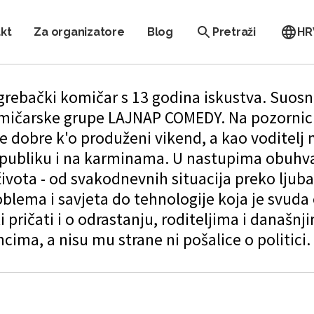
kt
Za organizatore
Blog
Pretraži
HR
rebački komičar s 13 godina iskustva. Suosni
mičarske grupe LAJNAP COMEDY. Na pozornic
e dobre k'o produženi vikend, a kao voditelj 
 publiku i na karminama. U nastupima obuhv
života - od svakodnevnih situacija preko ljub
blema i savjeta do tehnologije koja je svuda
i pričati i o odrastanju, roditeljima i današnj
ncima, a nisu mu strane ni pošalice o politici.