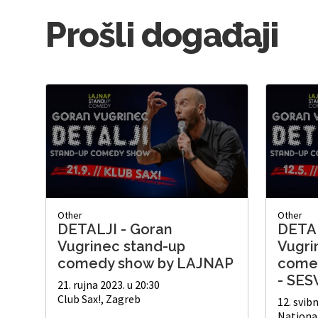
Prošli događaji
Other
Other
DETALJI - Goran
DETAL
Vugrinec stand-up
Vugri
comedy show by LAJNAP
come
- SE
21. rujna 2023. u 20:30
Club Sax!, Zagreb
12. svibn
National