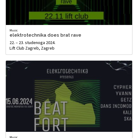
Music
elektrotechnika does brat rave
22. – 23. studenoga 2024.
Lift Club Zagreb, Zagreb
Music