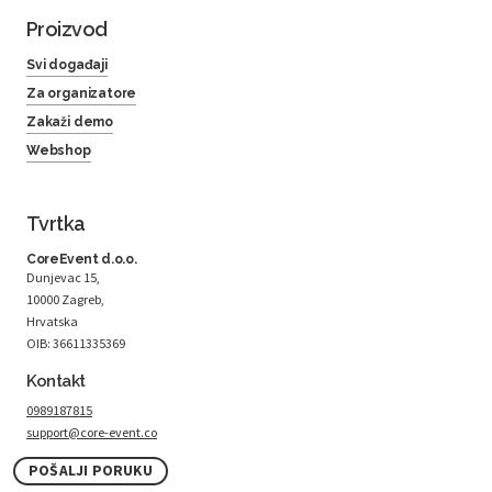
Proizvod
Svi događaji
Za organizatore
Zakaži demo
Webshop
Tvrtka
CoreEvent d.o.o.
Dunjevac 15,
10000 Zagreb,
Hrvatska
OIB: 36611335369
Kontakt
0989187815
support@core-event.co
POŠALJI PORUKU