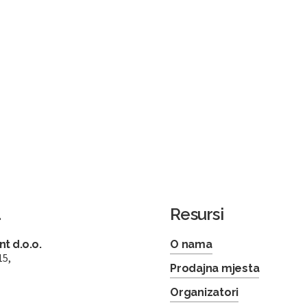
a
Resursi
t d.o.o.
O nama
15,
Prodajna mjesta
Organizatori