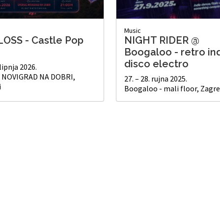
Music
LOSS - Castle Pop
NIGHT RIDER @
Boogaloo - retro in
disco electro
 lipnja 2026.
 NOVIGRAD NA DOBRI,
27. – 28. rujna 2025.
i
Boogaloo - mali floor, Zagr