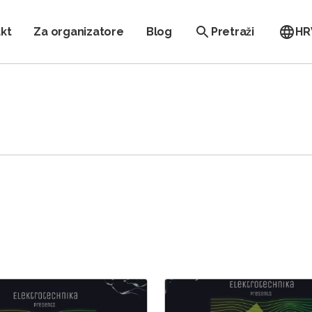
kt
Za organizatore
Blog
Pretraži
HR