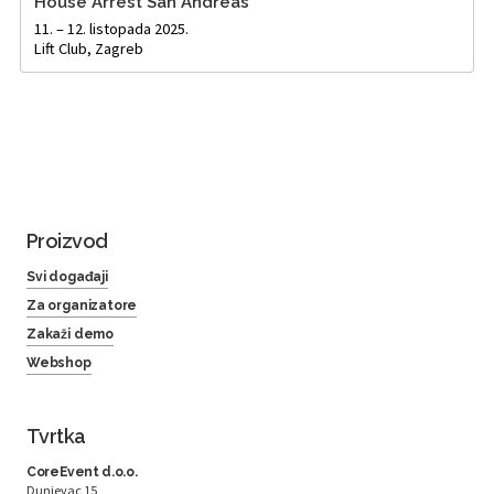
House Arrest San Andreas
11. – 12. listopada 2025.
Lift Club, Zagreb
Proizvod
Svi događaji
Za organizatore
Zakaži demo
Webshop
Tvrtka
CoreEvent d.o.o.
Dunjevac 15,