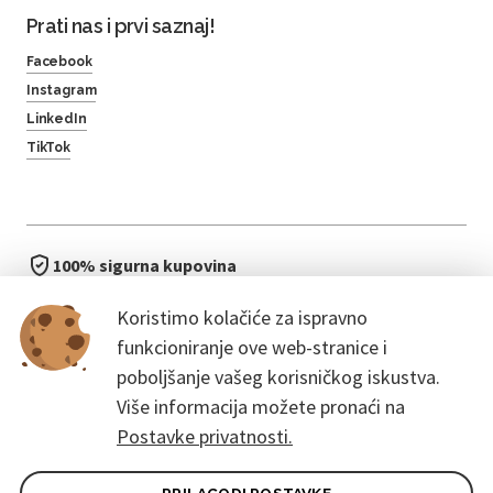
Prati nas i prvi saznaj!
Facebook
Instagram
LinkedIn
TikTok
100% sigurna kupovina
brzo i jednostavno
Koristimo kolačiće za ispravno
bez čekanja u redu
funkcioniranje ove web-stranice i
poboljšanje vašeg korisničkog iskustva.
Više informacija možete pronaći na
Postavke privatnosti.