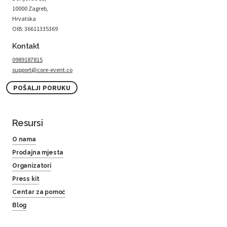
10000 Zagreb,
Hrvatska
OIB: 36611335369
Kontakt
0989187815
support@core-event.co
POŠALJI PORUKU
Resursi
O nama
Prodajna mjesta
Organizatori
Press kit
Centar za pomoć
Blog