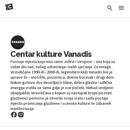
Centar kulture Vanadis
Postoje mjesta koja nisu samo zidovi i stropovi – ona koja su
važan dio nas, našeg odrastanja i naših sjećanja. Za mnoge
Virovitičane 1990-ih i 2000-ih, legendarni klub Vanadis bio je
upravo to – utočište, pozornica, dnevni boravak i drugi dom.
Nakon gotovo dva desetljeća tišine, dobra glazba i odlična
energija vratila se tamo gdje je sve počelo. Nekad omiljeno
okupljalište Virovitičana u kojem su nastupali brojni poznati
glazbenici ponovno je otvorilo svoja vrata i sada postaje
mjesto promicanja glazbene i scenske kulture te zabavnih
manifestacija.