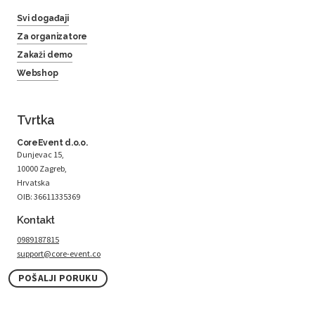
Svi događaji
Za organizatore
Zakaži demo
Webshop
Tvrtka
CoreEvent d.o.o.
Dunjevac 15,
10000 Zagreb,
Hrvatska
OIB: 36611335369
Kontakt
0989187815
support@core-event.co
POŠALJI PORUKU