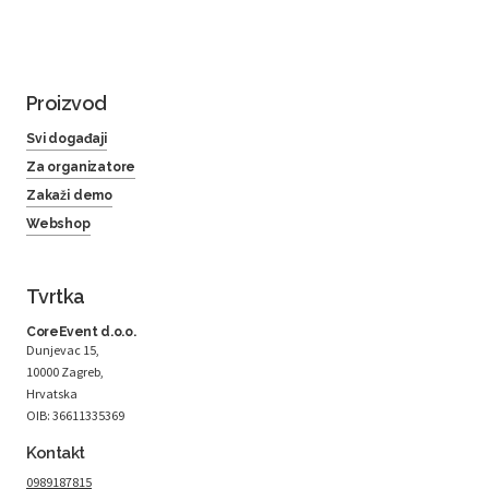
Proizvod
Svi događaji
Za organizatore
Zakaži demo
Webshop
Tvrtka
CoreEvent d.o.o.
Dunjevac 15,
10000 Zagreb,
Hrvatska
OIB: 36611335369
Kontakt
0989187815