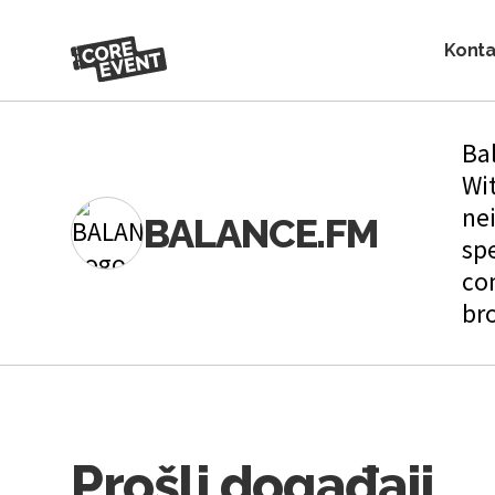
Konta
Ba
Wit
ne
BALANCE.FM
sp
co
bro
Prošli događaji