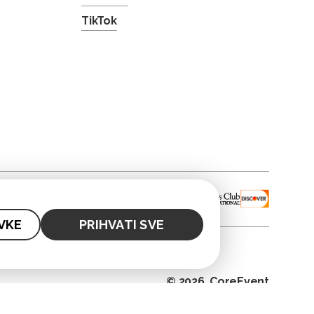
TikTok
VKE
PRIHVATI SVE
© 2026. CoreEvent