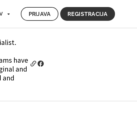
PRIJAVA
REGISTRACIJA
V
alist.
eams have
ginal and
d and