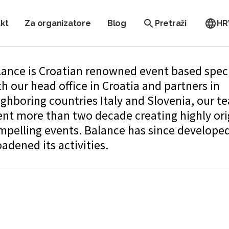
kt
Za organizatore
Blog
Pretraži
HR
lance is Croatian renowned event based speci
h our head office in Croatia and partners in
ighboring countries Italy and Slovenia, our t
ent more than two decade creating highly ori
mpelling events. Balance has since develope
adened its activities.