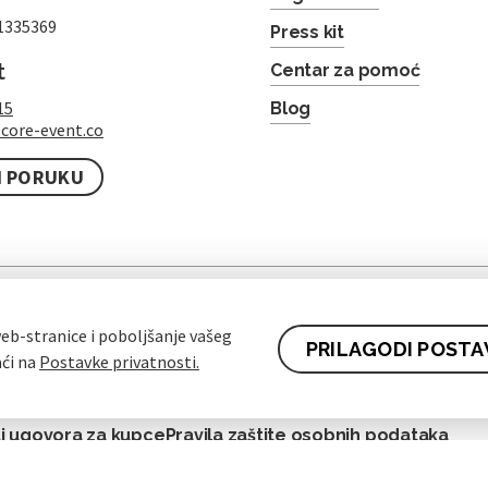
1335369
Press kit
t
Centar za pomoć
15
Blog
core-event.co
I PORUKU
ez čekanja u redu
eb-stranice i poboljšanje vašeg
PRILAGODI POSTA
aći na
Postavke privatnosti.
ti ugovora za kupce
Pravila zaštite osobnih podataka