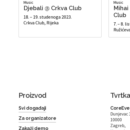
Music
Music
Djebali @ Crkva Club
Mihai
Club
18. – 19. studenoga 2023.
Crkva Club, Rijeka
7. – 8. l
Ružićeva
Proizvod
Tvrtk
Svi događaji
CoreEven
Dunjevac 
Za organizatore
10000
Zagreb,
Zakaži demo