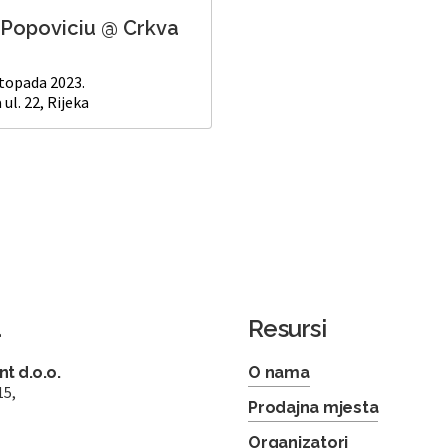
 Popoviciu @ Crkva
istopada 2023.
 ul. 22, Rijeka
a
Resursi
t d.o.o.
O nama
15,
Prodajna mjesta
Organizatori