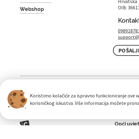
Hrvatska
OIB: 3661
Webshop
Kontak
09891878
support@
POŠALJ
100% sigurna kupovina
brzo i jednostavno
b
Koristimo kolačiće za ispravno funkcioniranje ove w
korisničkog iskustva. Više informacija možete pron
Opći uvje