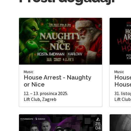
Music
Music
House Arrest - Naughty
House
or Nice
Hous
12. – 13. prosinca 2025.
31. list
Lift Club, Zagreb
Lift Clu