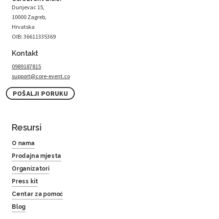
Dunjevac 15,
10000 Zagreb,
Hrvatska
OIB: 36611335369
Kontakt
0989187815
support@core-event.co
POŠALJI PORUKU
Resursi
O nama
Prodajna mjesta
Organizatori
Press kit
Centar za pomoć
Blog