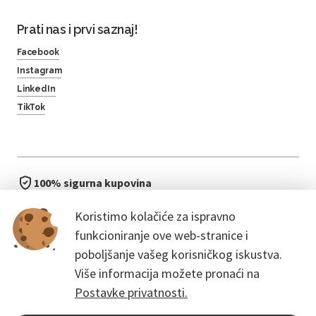
Prati nas i prvi saznaj!
Facebook
Instagram
LinkedIn
TikTok
100% sigurna kupovina
brzo i jednostavno
Koristimo kolačiće za ispravno
bez čekanja u redu
funkcioniranje ove web-stranice i
poboljšanje vašeg korisničkog iskustva.
Više informacija možete pronaći na
Postavke privatnosti.