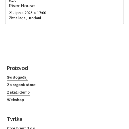
Music
River House
21. lipnja 2025. u 17:00
Žitna lađa, Brođani
Proizvod
Svi događaji
Za organizatore
Zakaži demo
Webshop
Tvrtka
CoreEvent d.o.o.