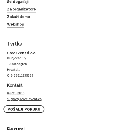
Svi događaji
Za organizatore
Zakaži demo
Webshop
Tvrtka
CoreEvent d.o.o.
Dunjevac 15,
10000 Zagreb,
Hrvatska
OIB: 36611335369
Kontakt
0989187815
support@core-event.co
POŠALJI PORUKU
Resursi