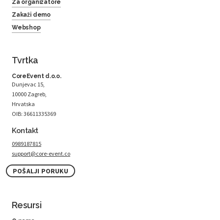
Za organizatore
Zakaži demo
Webshop
Tvrtka
CoreEvent d.o.o.
Dunjevac 15,
10000 Zagreb,
Hrvatska
OIB: 36611335369
Kontakt
0989187815
support@core-event.co
POŠALJI PORUKU
Resursi