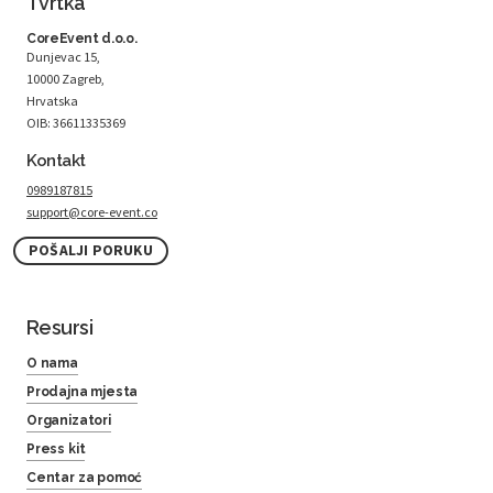
Tvrtka
CoreEvent d.o.o.
Dunjevac 15,
10000 Zagreb,
Hrvatska
OIB: 36611335369
Kontakt
0989187815
support@core-event.co
POŠALJI PORUKU
Resursi
O nama
Prodajna mjesta
Organizatori
Press kit
Centar za pomoć