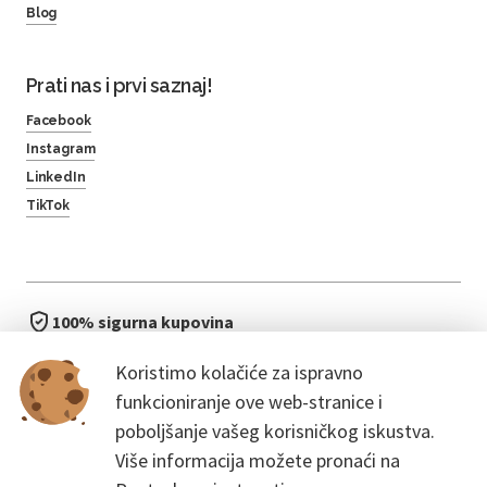
Blog
Prati nas i prvi saznaj!
Facebook
Instagram
LinkedIn
TikTok
100% sigurna kupovina
brzo i jednostavno
Koristimo kolačiće za ispravno
bez čekanja u redu
funkcioniranje ove web-stranice i
poboljšanje vašeg korisničkog iskustva.
Više informacija možete pronaći na