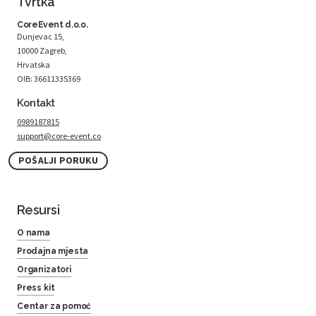
Tvrtka
CoreEvent d.o.o.
Dunjevac 15,
10000 Zagreb,
Hrvatska
OIB: 36611335369
Kontakt
0989187815
support@core-event.co
POŠALJI PORUKU
Resursi
O nama
Prodajna mjesta
Organizatori
Press kit
Centar za pomoć