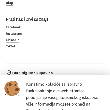
Blog
Prati nas i prvi saznaj!
Facebook
Instagram
LinkedIn
TikTok
100% sigurna kupovina
brzo i jednostavno
Koristimo kolačiće za ispravno
bez čekanja u redu
funkcioniranje ove web-stranice i
poboljšanje vašeg korisničkog iskustva.
Više informacija možete pronaći na