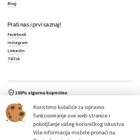
Blog
Prati nas i prvi saznaj!
Facebook
Instagram
LinkedIn
TikTok
100% sigurna kupovina
brzo i jednostavno
Koristimo kolačiće za ispravno
bez čekanja u redu
funkcioniranje ove web-stranice i
poboljšanje vašeg korisničkog iskustva.
Više informacija možete pronaći na