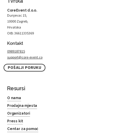
Tvrtka
CoreEvent d.o.o.
Dunjevac 15,
10000 Zagreb,
Hrvatska
OIB: 36611335369
Kontakt
0989187815
support@core-event.co
POŠALJI PORUKU
Resursi
O nama
Prodajna mjesta
Organizatori
Press kit
Centar za pomoć