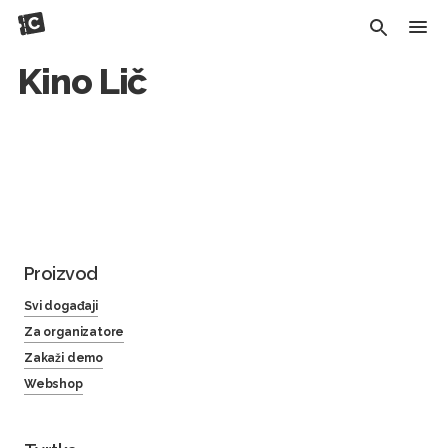
Kino Lič
Proizvod
Svi događaji
Za organizatore
Zakaži demo
Webshop