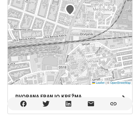
Leaflet
|
©
OpenStreetMap
DVORANA FRANJO KREŽMA
DVORANA FRANJO KREŽMA , Osijek