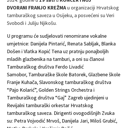
DVORANI FRANJO KREŽMA
u organizaciji Hrvatskog
tamburaškog saveza u Osijeku, a posvećeni su Veri
Svobodi i Juliju Njikošu.
U programu će sudjelovati renomirane vokalne
umjetnice: Danijela Pintarić, Renata Sabljak, Blanka
Došen i Vlatka Kopić Tena uz pratnju ponajboljih
mladih glazbenika na tamburi, a oni su članovi
Tamburaškog društva Ferdo Livadić
Samobor, Tamburaške škole Batorek, Glazbene škole
Franje Kuhača, Slavonskog tamburaškog društva
“Pajo Kolarić”, Golden Strings Orchestra i
Tamburaškog društva “Gaj” Zagreb ujedinjeni u
Revijalni tamburaški orkestar Hrvatskog
tamburaškog saveza. Dirigenti ovogodišnjih Zvuka
su: Petra Vojvodić Mrvoš, Danijela Jari, Miloš Grubić,