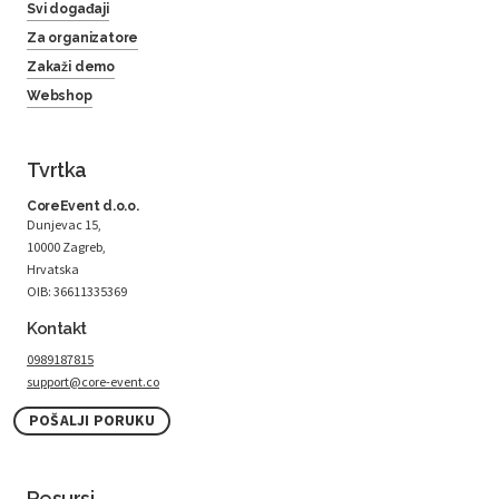
Svi događaji
Za organizatore
Zakaži demo
Webshop
Tvrtka
CoreEvent d.o.o.
Dunjevac 15,
10000 Zagreb,
Hrvatska
OIB: 36611335369
Kontakt
0989187815
support@core-event.co
POŠALJI PORUKU
Resursi