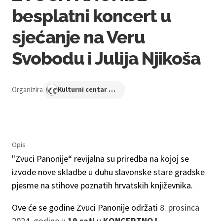
besplatni koncert u
sjećanje na Veru
Svobodu i Julija Njikoša
Organizira
Kulturni centar Osijek
Opis
"Zvuci Panonije“ revijalna su priredba na kojoj se
izvode nove skladbe u duhu slavonske stare gradske
pjesme na stihove poznatih hrvatskih književnika.
Ove će se godine Zvuci Panonije održati
8. prosinca
2024. godine u
19 sati
u
KONCERTNOJ