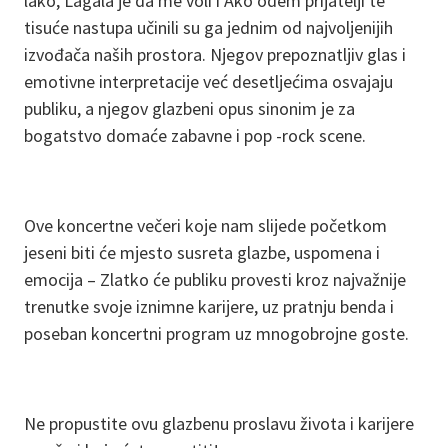
lako, Lagala je da me voli i Ako odem prijatelji te
tisuće nastupa učinili su ga jednim od najvoljenijih
izvođača naših prostora. Njegov prepoznatljiv glas i
emotivne interpretacije već desetljećima osvajaju
publiku, a njegov glazbeni opus sinonim je za
bogatstvo domaće zabavne i pop -rock scene.
Ove koncertne večeri koje nam slijede početkom
jeseni biti će mjesto susreta glazbe, uspomena i
emocija – Zlatko će publiku provesti kroz najvažnije
trenutke svoje iznimne karijere, uz pratnju benda i
poseban koncertni program uz mnogobrojne goste.
Ne propustite ovu glazbenu proslavu života i karijere