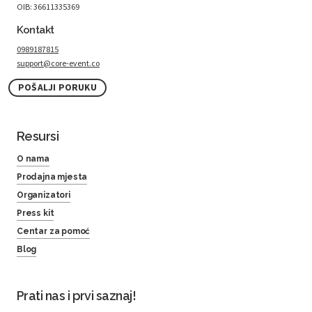
OIB: 36611335369
Kontakt
0989187815
support@core-event.co
POŠALJI PORUKU
Resursi
O nama
Prodajna mjesta
Organizatori
Press kit
Centar za pomoć
Blog
Prati nas i prvi saznaj!