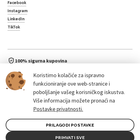
Facebook
Instagram
LinkedIn
TikTok
100% sigurna kupovina
brzo i jednostavno
Koristimo kolačiće za ispravno
bez čekanja u redu
funkcioniranje ove web-stranice i
poboljšanje vašeg korisničkog iskustva.
Više informacija možete pronaći na
Postavke privatnosti.
PRILAGODI POSTAVKE
Opći uvjeti ugovora za kupce
Pravila zaštite osobnih podataka
PRIHVATI SVE