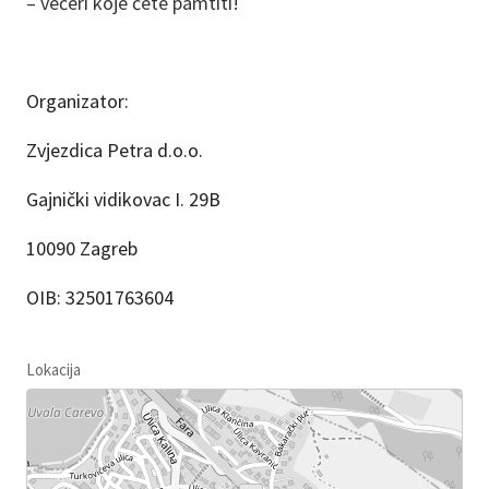
– večeri koje ćete pamtiti!
Organizator:
Zvjezdica Petra d.o.o.
Gajnički vidikovac I. 29B
10090 Zagreb
OIB: 32501763604
Lokacija