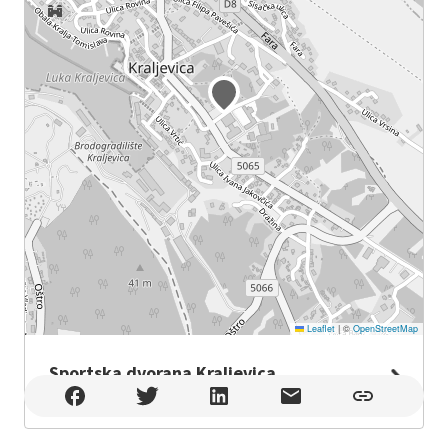
Leaflet
|
©
OpenStreetMap
Sportska dvorana Kraljevica
Sportska dvorana Kraljevica , Kraljevica