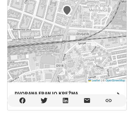
Leaflet
|
©
OpenStreetMap
DVORANA FRANJO KREŽMA
DVORANA FRANJO KREŽMA , Osijek