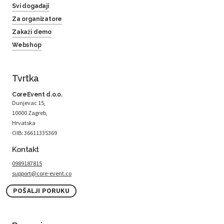
Svi događaji
Za organizatore
Zakaži demo
Webshop
Tvrtka
CoreEvent d.o.o.
Dunjevac 15,
10000 Zagreb,
Hrvatska
OIB: 36611335369
Kontakt
0989187815
support@core-event.co
POŠALJI PORUKU