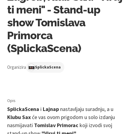
ti meni" - Stand-up
show Tomislava
Primorca
(SplickaScena)
Organizira
SplickaScena
Opis
SplickaScena
i
Lajnap
nastavljaju suradnju, a u
Klubu Sax
će vas ovom
prigodom u solo izdanju
nasmijavati
Tomislav Primorac
koji izvodi svoj
stand-up show
"Viruj ti meni".