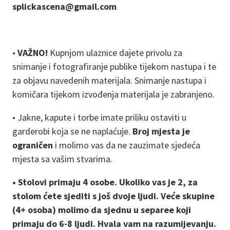
splickascena@gmail.com
•
VAŽNO!
Kupnjom ulaznice dajete privolu za
snimanje i fotografiranje publike tijekom nastupa i te
za objavu navedenih materijala. Snimanje nastupa i
komičara tijekom izvođenja materijala je zabranjeno.
• Jakne, kapute i torbe imate priliku ostaviti u
garderobi koja se ne naplaćuje.
Broj mjesta je
ograničen
i molimo vas da ne zauzimate sjedeća
mjesta sa vašim stvarima.
• Stolovi primaju 4 osobe. Ukoliko vas je 2, za
stolom ćete sjediti s još dvoje ljudi. Veće skupine
(4+ osoba) molimo da sjednu u separee koji
primaju do 6-8 ljudi. Hvala vam na razumijevanju.