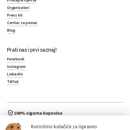
Prodajna mjesta
Organizatori
Press kit
Centar za pomoć
Blog
Prati nas i prvi saznaj!
Facebook
Instagram
LinkedIn
TikTok
100% sigurna kupovina
brzo i jednostavno
Koristimo kolačiće za ispravno
bez čekanja u redu