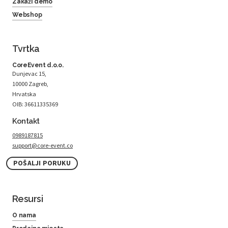
Zakaži demo
Webshop
Tvrtka
CoreEvent d.o.o.
Dunjevac 15,
10000 Zagreb,
Hrvatska
OIB: 36611335369
Kontakt
0989187815
support@core-event.co
POŠALJI PORUKU
Resursi
O nama