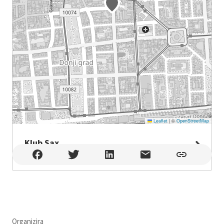
Leaflet
|
©
OpenStreetMap
Klub Sax
Klub Sax , Zagreb
Organizira